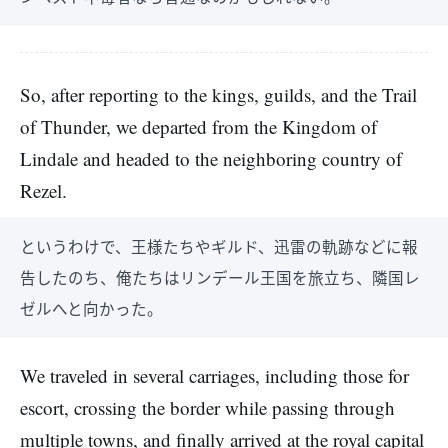
So, after reporting to the kings, guilds, and the Trail
of Thunder, we departed from the Kingdom of
Lindale and headed to the neighboring country of
Rezel.
というわけで、王様たちやギルド、迅雷の軌跡などに報
告したのち、俺たちはリンデール王国を旅立ち、隣国レ
ゼルへと向かった。
We traveled in several carriages, including those for
escort, crossing the border while passing through
multiple towns, and finally arrived at the royal capital