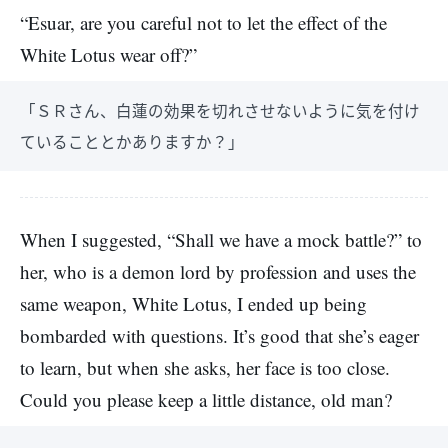
“Esuar, are you careful not to let the effect of the
White Lotus wear off?”
「ＳＲさん、白蓮の効果を切れさせないように気を付け
ていることとかありますか？」
When I suggested, “Shall we have a mock battle?” to
her, who is a demon lord by profession and uses the
same weapon, White Lotus, I ended up being
bombarded with questions. It’s good that she’s eager
to learn, but when she asks, her face is too close.
Could you please keep a little distance, old man?