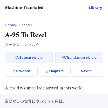
Machine Translated
Library
Library
Chapter
A-95 To Rezel
Ａ－９５ レゼルへ
Source visible
Translation visible
Previous
Chapter
s
Next
A few days since Jade arrived in this world.
翡翠がこの世界にやってきて数日。