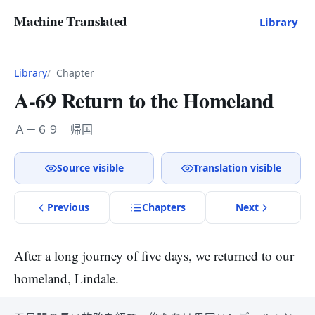
Machine Translated
Library
Library
Chapter
A-69 Return to the Homeland
Ａ－６９ 帰国
Source visible
Translation visible
Previous
Chapter
s
Next
After a long journey of five days, we returned to our
homeland, Lindale.