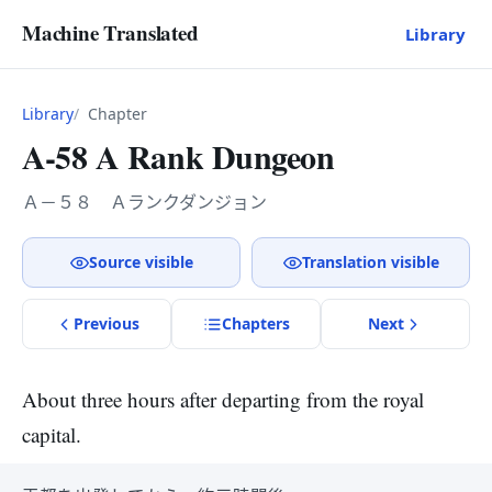
Machine Translated
Library
Library
Chapter
A-58 A Rank Dungeon
Ａ－５８ Ａランクダンジョン
Source visible
Translation visible
Previous
Chapter
s
Next
About three hours after departing from the royal
capital.