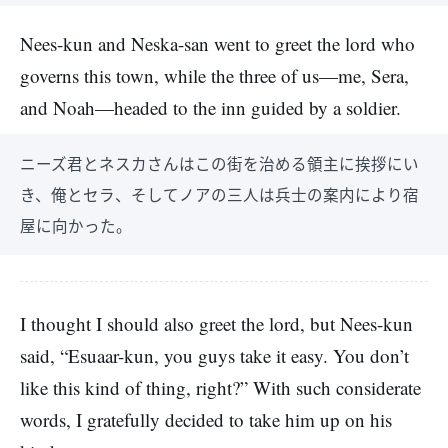
Nees-kun and Neska-san went to greet the lord who
governs this town, while the three of us—me, Sera,
and Noah—headed to the inn guided by a soldier.
ニーズ君とネスカさんはこの街を治める領主に挨拶にい
き、俺とセラ、そしてノアの三人は兵士の案内により宿
屋に向かった。
I thought I should also greet the lord, but Nees-kun
said, “Esuaar-kun, you guys take it easy. You don’t
like this kind of thing, right?” With such considerate
words, I gratefully decided to take him up on his