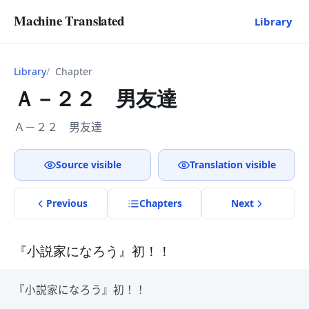
Machine Translated
Library
Library
Chapter
Ａ－２２ 男友達
Ａ－２２ 男友達
Source visible
Translation visible
Previous
Chapter
s
Next
『小説家になろう』初！！
『小説家になろう』初！！