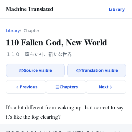
Machine Translated
Library
Library
Chapter
110 Fallen God, New World
１１０ 堕ちた神、新たな世界
Source visible
Translation visible
Previous
Chapter
s
Next
It’s a bit different from waking up. Is it correct to say
it’s like the fog clearing?