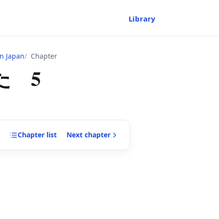
Library
n Japan
Chapter
た 5
Chapter
list
Next
chapter