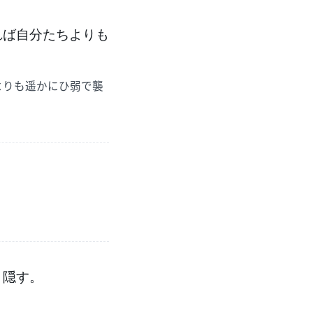
れば自分たちよりも
よりも遥かにひ弱で襲
と隠す。