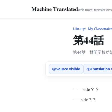
Machine Translated
web novel translation
Library
My Classmates
第44話
第44話 林間学校が
Source visible
Translation 
――side？？
――side？？