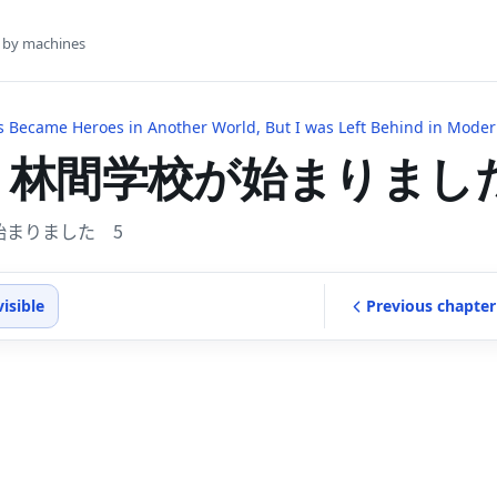
s by machines
 Became Heroes in Another World, But I was Left Behind in Moder
 林間学校が始まりまし
始まりました 5
visible
Previous
chapter