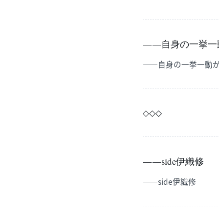
――自身の一挙一
――自身の一挙一動
◇◇◇
――side伊織修
――side伊織修