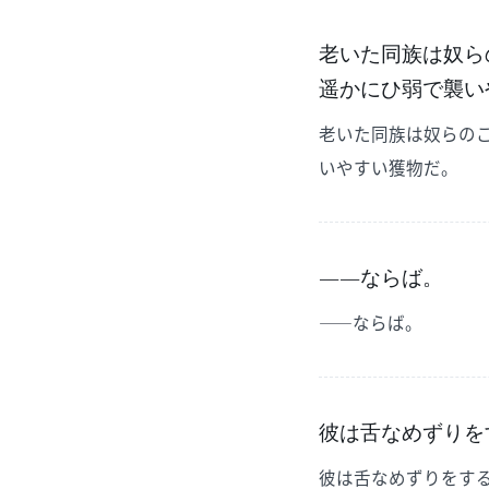
老いた同族は奴ら
遥かにひ弱で襲い
老いた同族は奴らの
いやすい獲物だ。
――ならば。
――ならば。
彼は舌なめずりを
彼は舌なめずりをす