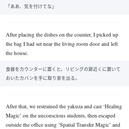
「ああ、気を付けてな」
After placing the dishes on the counter, I picked up
the bag I had set near the living room door and left
the house.
食器をカウンターに置くと、リビングの扉近くに置いて
おいたカバンを手に取り家を出る。
After that, we restrained the yakuza and cast ‘Healing
Magic’ on the unconscious students, then escaped
outside the office using ‘Spatial Transfer Magic’ and