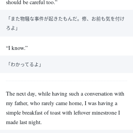
should be careful too.”
「また物騒な事件が起きたもんだ。修、お前も気を付け
ろよ」
“I know.”
「わかってるよ」
The next day, while having such a conversation with
my father, who rarely came home, I was having a
simple breakfast of toast with leftover minestrone I
made last night.