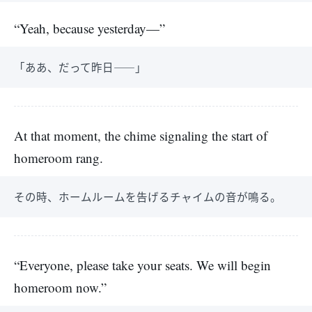
“Yeah, because yesterday—”
「ああ、だって昨日――」
At that moment, the chime signaling the start of
homeroom rang.
その時、ホームルームを告げるチャイムの音が鳴る。
“Everyone, please take your seats. We will begin
homeroom now.”