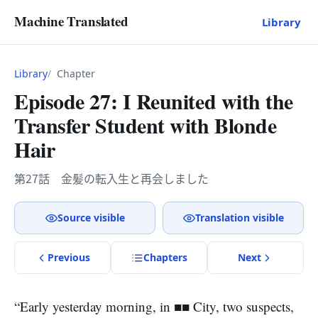
Machine Translated
Library
Library
Chapter
Episode 27: I Reunited with the
Transfer Student with Blonde
Hair
第27話 金髪の転入生と再会しました
Source visible
Translation visible
Previous
Chapter
s
Next
“Early yesterday morning, in ■■ City, two suspects,