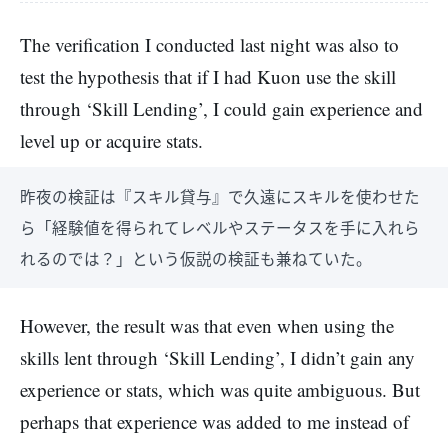
The verification I conducted last night was also to
test the hypothesis that if I had Kuon use the skill
through ‘Skill Lending’, I could gain experience and
level up or acquire stats.
昨夜の検証は『スキル貸与』で久遠にスキルを使わせた
ら「経験値を得られてレベルやステータスを手に入れら
れるのでは？」という仮説の検証も兼ねていた。
However, the result was that even when using the
skills lent through ‘Skill Lending’, I didn’t gain any
experience or stats, which was quite ambiguous. But
perhaps that experience was added to me instead of