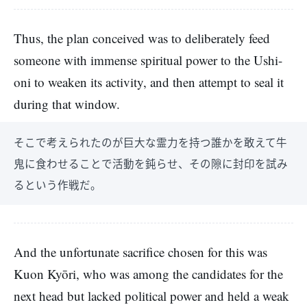
Thus, the plan conceived was to deliberately feed
someone with immense spiritual power to the Ushi-
oni to weaken its activity, and then attempt to seal it
during that window.
そこで考えられたのが巨大な霊力を持つ誰かを敢えて牛
鬼に食わせることで活動を鈍らせ、その隙に封印を試み
るという作戦だ。
And the unfortunate sacrifice chosen for this was
Kuon Kyōri, who was among the candidates for the
next head but lacked political power and held a weak