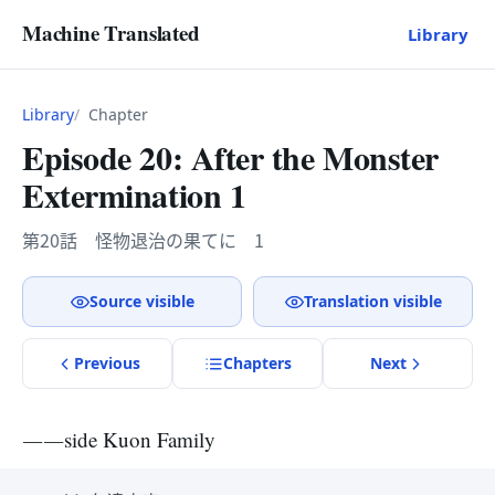
Machine Translated
Library
Library
Chapter
Episode 20: After the Monster
Extermination 1
第20話 怪物退治の果てに 1
Source visible
Translation visible
Previous
Chapter
s
Next
――side Kuon Family