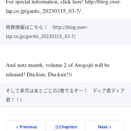
For special information, click here! http://blog.over-
lap.co.jp/gardo_20230315_03-7/
特典情報はこちら！ http://blog.over-
lap.co.jp/gardo_20230315_03-7/
And next month, volume 2 of Atogojii will be
released! Dia-kun, Dia-kun!!)
そして来月はあとごじの2巻でるぞー！ ディア君ディア
君！！）
Previous
Chapter
s
Next