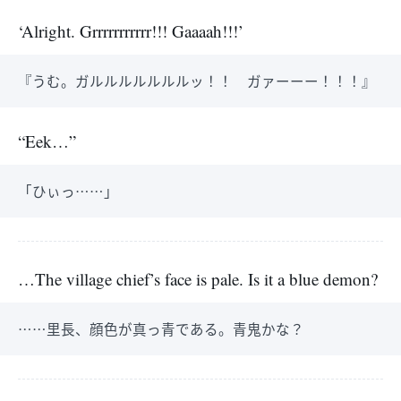
‘Alright. Grrrrrrrrrrr!!! Gaaaah!!!’
『うむ。ガルルルルルルルッ！！ ガァーーー！！！』
“Eek…”
「ひぃっ……」
…The village chief’s face is pale. Is it a blue demon?
……里長、顔色が真っ青である。青鬼かな？