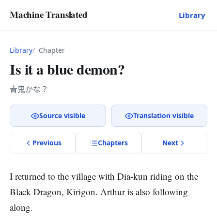
Machine Translated
Library
Library
Chapter
Is it a blue demon?
青鬼かな？
Source visible
Translation visible
Previous
Chapter
s
Next
I returned to the village with Dia-kun riding on the
Black Dragon, Kirigon. Arthur is also following
along.