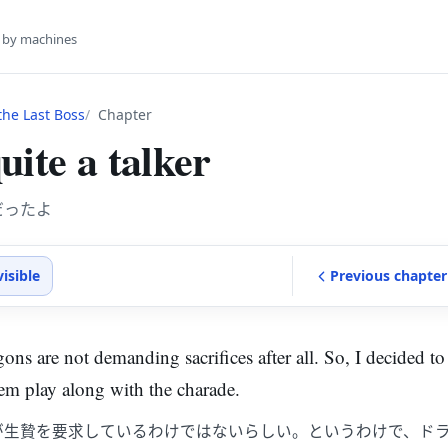
s by machines
he Last Boss
Chapter
uite a talker
だったよ
visible
Previous
chapter
gons are not demanding sacrifices after all. So, I decided to
em play along with the charade.
が生贄を要求しているわけではないらしい。というわけで、ド