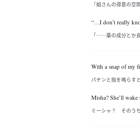
『姐さんの得意の空
“…I don’t really kn
「……薬の成分とか
With a snap of my fi
パチンと指を鳴らす
Misha? She’ll wake 
ミーシャ？ そのう