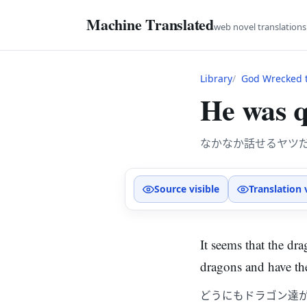
Machine Translated
web novel translation
Library
God Wrecked t
He was q
なかなか話せるヤツ
Source visible
Translation 
It seems that the dra
dragons and have th
どうにもドラゴン達