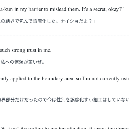
-kun in my barrier to mislead them. It’s a secret, okay?”
私の結界で包んで誤魔化した。ナイショだよ？」
such strong trust in me.
の私への信頼が篤いぜ。
nly applied to the boundary area, so I’m not currently usin
境界部分だけだったので今は性別を誤魔化す小細工はしていな
Dia-kun! According to my investigation, it seems the drago