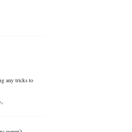
g any tricks to
い。
ns weren’t