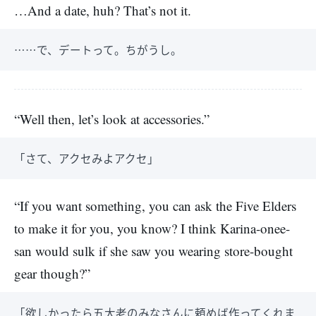
…And a date, huh? That’s not it.
……で、デートって。ちがうし。
“Well then, let’s look at accessories.”
「さて、アクセみよアクセ」
“If you want something, you can ask the Five Elders
to make it for you, you know? I think Karina-onee-
san would sulk if she saw you wearing store-bought
gear though?”
「欲しかったら五大老のみなさんに頼めば作ってくれま