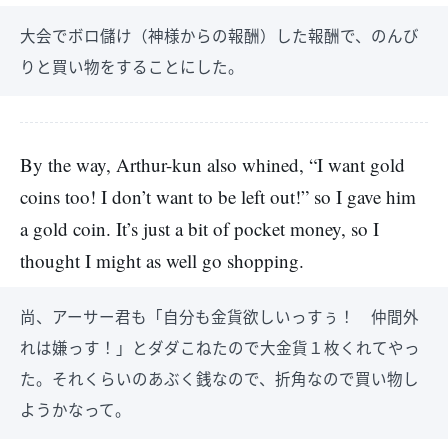
大会でボロ儲け（神様からの報酬）した報酬で、のんび
りと買い物をすることにした。
By the way, Arthur-kun also whined, “I want gold
coins too! I don’t want to be left out!” so I gave him
a gold coin. It’s just a bit of pocket money, so I
thought I might as well go shopping.
尚、アーサー君も「自分も金貨欲しいっすぅ！ 仲間外
れは嫌っす！」とダダこねたので大金貨１枚くれてやっ
た。それくらいのあぶく銭なので、折角なので買い物し
ようかなって。