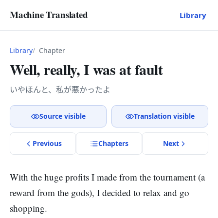
Machine Translated
Library
Library
Chapter
Well, really, I was at fault
いやほんと、私が悪かったよ
Source visible
Translation visible
Previous
Chapter
s
Next
With the huge profits I made from the tournament (a
reward from the gods), I decided to relax and go
shopping.