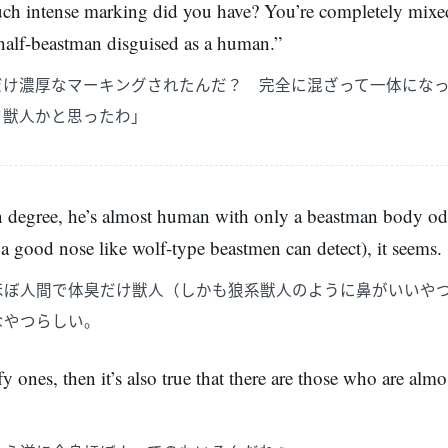
h intense marking did you have? You’re completely mixed 
half-beastman disguised as a human.”
だけ濃厚なマーキングされたんだ？ 完全に混ざって一体にな
フ獣人かと思ったわ」
 degree, he’s almost human with only a beastman body odor 
 a good nose like wolf-type beastmen can detect), it seems.
ほぼ人間で体臭だけ獣人（しかも狼系獣人のように鼻がいいや
なやつらしい。
uffy ones, then it’s also true that there are those who are alm