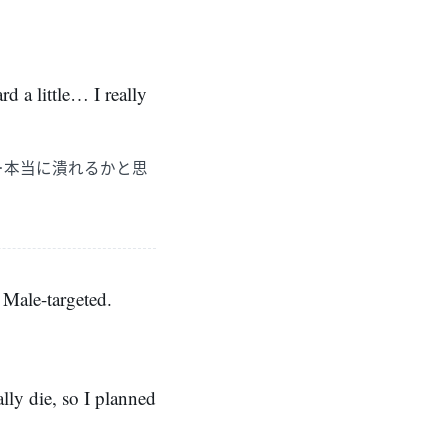
d a little… I really
…本当に潰れるかと思
. Male-targeted.
lly die, so I planned