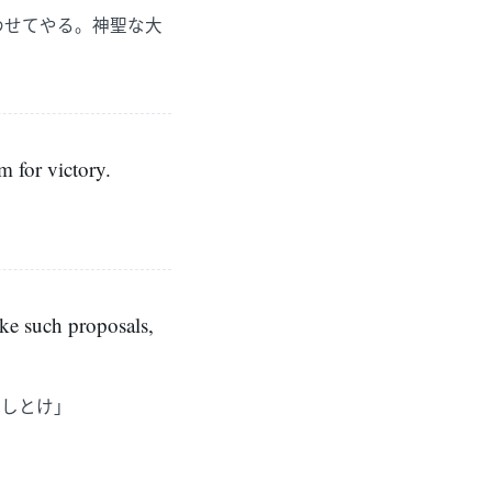
わせてやる。神聖な大
m for victory.
。
ake such proposals,
心しとけ」