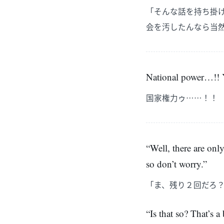
「そんな話を持ち掛
会を汚したんなら当
National power…!! Yo
国家権力ゥ……！！
“Well, there are onl
so don’t worry.”
「ま、残り２回だろ
“Is that so? That’s 