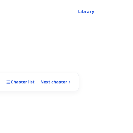
Library
Chapter
list
Next
chapter