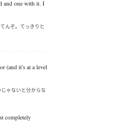
and one with it. I
ってんぞ。てっきりヒ
(and it’s at a level
つじゃないと分からな
ost completely