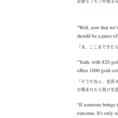
全身モフモフが居る
“Well, now that we’v
should be a piece of
「ま、ここまできた
“Yeah, with 820 gol
offers 1000 gold coi
「そうだねぇ、金貨
か積まれたら負けを
“If someone brings t
outcome. It’s only n