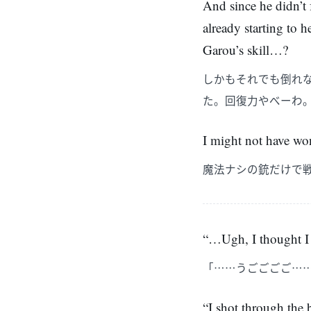
And since he didn’t 
already starting to h
Garou’s skill…?
しかもそれでも倒れ
た。回復力やべーわ
I might not have wo
魔法ナシの銃だけで
“…Ugh, I thought I 
「……うごごごご…
“I shot through the 