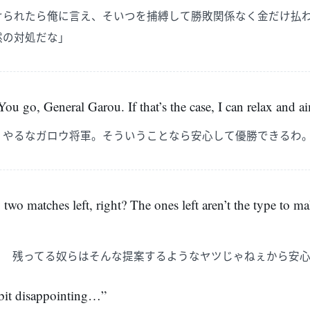
けられたら俺に言え、そいつを捕縛して勝敗関係なく金だけ払
然の対処だな」
u go, General Garou. If that’s the case, I can relax and ai
 やるなガロウ将軍。そういうことなら安心して優勝できるわ
y two matches left, right? The ones left aren’t the type to m
？ 残ってる奴らはそんな提案するようなヤツじゃねぇから安
a bit disappointing…”