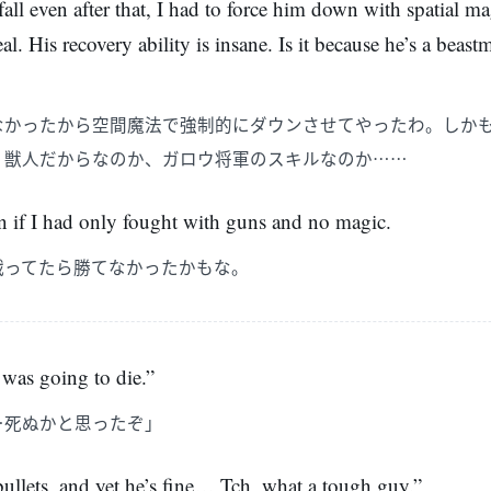
fall even after that, I had to force him down with spatial m
eal. His recovery ability is insane. Is it because he’s a beast
なかったから空間魔法で強制的にダウンさせてやったわ。しか
。獣人だからなのか、ガロウ将軍のスキルなのか……
n if I had only fought with guns and no magic.
戦ってたら勝てなかったかもな。
was going to die.”
…死ぬかと思ったぞ」
bullets, and yet he’s fine… Tch, what a tough guy.”