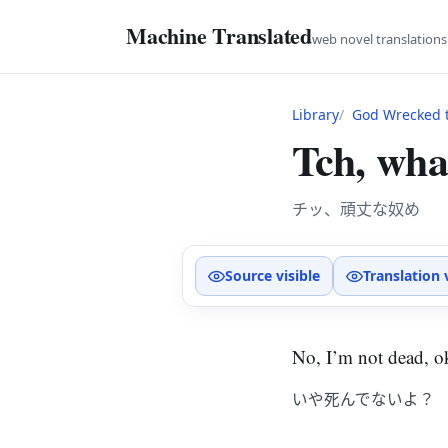
Machine Translated
web novel translation
Library
God Wrecked t
Tch, wha
チッ、頑丈な奴め
Source visible
Translation 
No, I’m not dead, ok
いや死んでないよ？