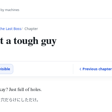
s by machines
he Last Boss
Chapter
t a tough guy
visible
Previous
chapter
ay? Just full of holes.
 穴だらけにしただけ。