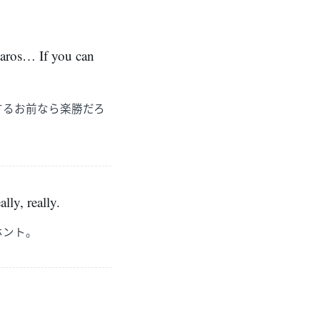
rbaros… If you can
するお前なら楽勝だろ
lly, really.
ホント。