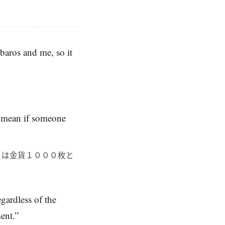
baros and me, so it
」
t mean if someone
とは金貨１０００枚と
gardless of the
ent.”