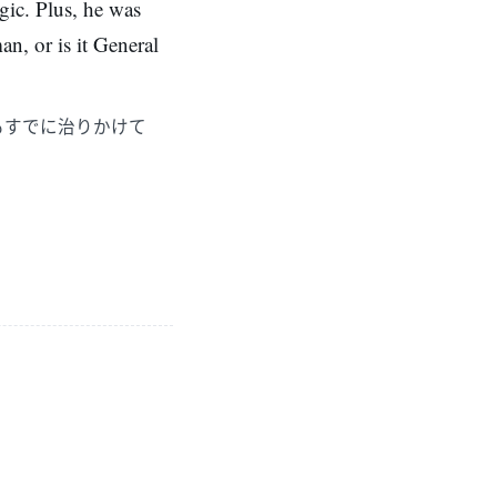
agic. Plus, he was
man, or is it General
もすでに治りかけて