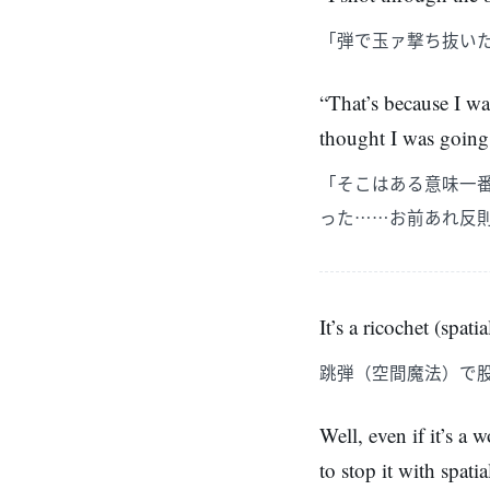
「弾で玉ァ撃ち抜い
“That’s because I wa
thought I was goin
「そこはある意味一
った……お前あれ反
It’s a ricochet (spat
跳弾（空間魔法）で
Well, even if it’s a
to stop it with spati