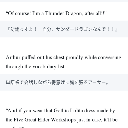
“Of course! I’m a Thunder Dragon, after all!!”
『勿論っすよ！ 自分、サンダードラゴンなんで！！』
Arthur puffed out his chest proudly while conversing
through the vocabulary list.
単語帳で会話しながら得意げに胸を張るアーサー。
“And if you wear that Gothic Lolita dress made by
the Five Great Elder Workshops just in case, it’ll be