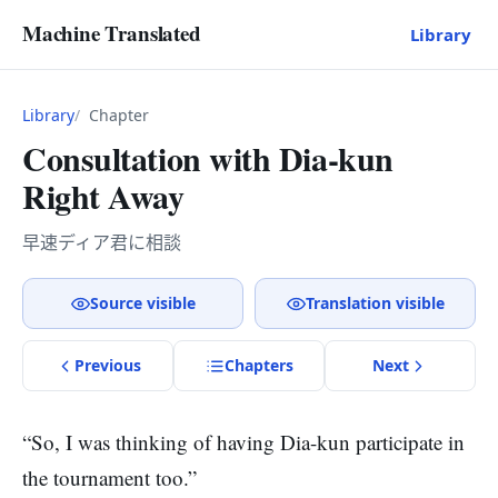
Machine Translated
Library
Library
Chapter
Consultation with Dia-kun
Right Away
早速ディア君に相談
Source visible
Translation visible
Previous
Chapter
s
Next
“So, I was thinking of having Dia-kun participate in
the tournament too.”