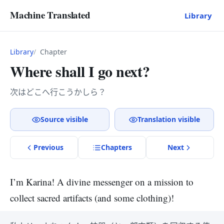
Machine Translated
Library
Library
Chapter
Where shall I go next?
次はどこへ行こうかしら？
Source visible
Translation visible
Previous
Chapter
s
Next
I’m Karina! A divine messenger on a mission to
collect sacred artifacts (and some clothing)!