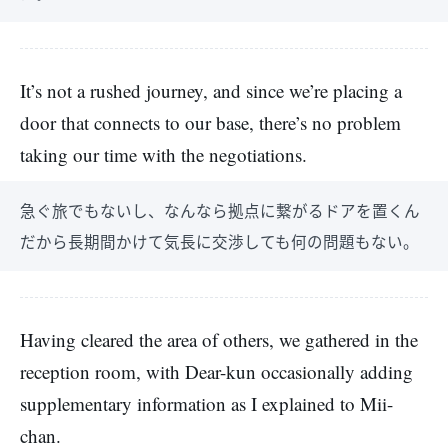
It’s not a rushed journey, and since we’re placing a
door that connects to our base, there’s no problem
taking our time with the negotiations.
急ぐ旅でもないし、なんなら拠点に繋がるドアを置くん
だから長期間かけて気長に交渉しても何の問題もない。
Having cleared the area of others, we gathered in the
reception room, with Dear-kun occasionally adding
supplementary information as I explained to Mii-
chan.