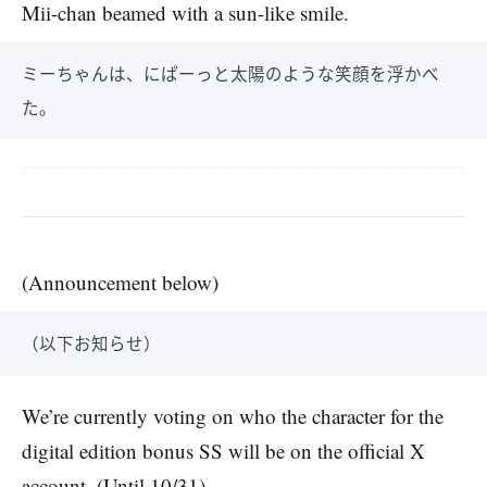
Mii-chan beamed with a sun-like smile.
ミーちゃんは、にぱーっと太陽のような笑顔を浮かべ
た。
(Announcement below)
（以下お知らせ）
We’re currently voting on who the character for the
digital edition bonus SS will be on the official X
account. (Until 10/31)