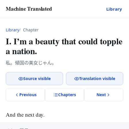
Machine Translated
Library
Library
Chapter
I. I’m a beauty that could topple
a nation.
私。傾国の美女じゃん。
Source visible
Translation visible
Previous
Chapter
s
Next
And the next day.