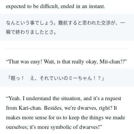
expected to be difficult, ended in an instant.
なんという事でしょう。難航すると思われた交渉が、一
瞬で終わりましたとさ。
“That was easy! Wait, is that really okay, Mii-chan!?”
「軽っ！ え、それでいいのミーちゃん！？」
“Yeah. I understand the situation, and it’s a request
from Kari-chan. Besides, we’re dwarves, right? It
makes more sense for us to keep the things we made
ourselves; it’s more symbolic of dwarves!”