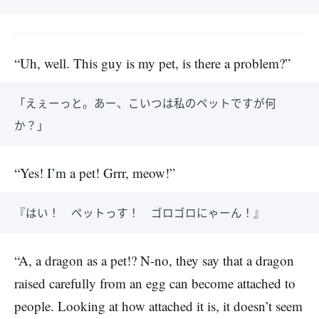
“Uh, well. This guy is my pet, is there a problem?”
「えぇーっと。あー、こいつは私のペットですが何
か？」
“Yes! I’m a pet! Grrr, meow!”
『はい！ ペットっす！ ゴロゴロにゃーん！』
“A, a dragon as a pet!? N-no, they say that a dragon
raised carefully from an egg can become attached to
people. Looking at how attached it is, it doesn’t seem