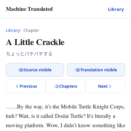
Machine Translated
Library
Library
Chapter
A Little Crackle
ちょっとパチパチする
Source visible
Translation visible
Previous
Chapter
s
Next
……By the way, it’s the Mobile Turtle Knight Corps,
huh? Wait, is it called Dodai Turtle? It’s literally a
moving platform. Wow, I didn’t know something like