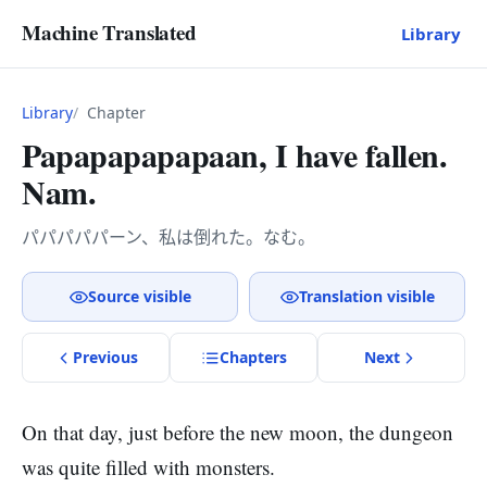
Machine Translated
Library
Library
Chapter
Papapapapapaan, I have fallen.
Nam.
パパパパパーン、私は倒れた。なむ。
Source visible
Translation visible
Previous
Chapter
s
Next
On that day, just before the new moon, the dungeon
was quite filled with monsters.