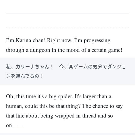
I’m Karina-chan! Right now, I’m progressing
through a dungeon in the mood of a certain game!
私、カリーナちゃん！ 今、某ゲームの気分でダンジョ
ンを進んでるの！
Oh, this time it’s a big spider. It’s larger than a
human, could this be that thing? The chance to say
that line about being wrapped in thread and so
on――