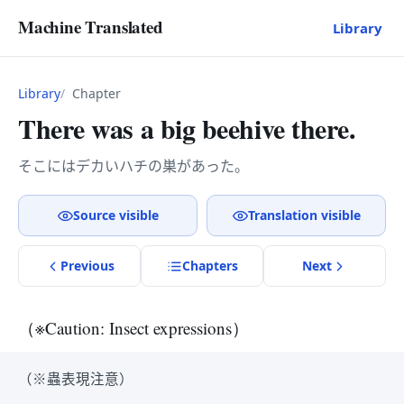
Machine Translated
Library
Library
Chapter
There was a big beehive there.
そこにはデカいハチの巣があった。
Source visible
Translation visible
Previous
Chapter
s
Next
（※Caution: Insect expressions）
（※蟲表現注意）