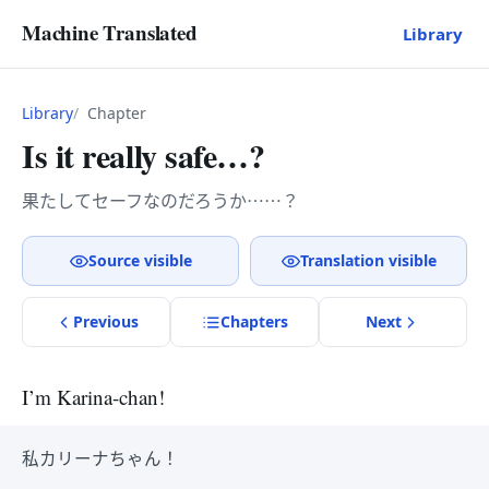
Machine Translated
Library
Library
Chapter
Is it really safe…?
果たしてセーフなのだろうか……？
Source visible
Translation visible
Previous
Chapter
s
Next
I’m Karina-chan!
私カリーナちゃん！