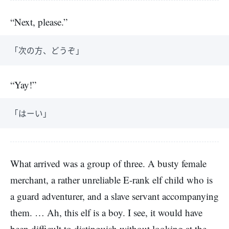
“Next, please.”
「次の方、どうぞ」
“Yay!”
「はーい」
What arrived was a group of three. A busty female
merchant, a rather unreliable E-rank elf child who is
a guard adventurer, and a slave servant accompanying
them. … Ah, this elf is a boy. I see, it would have
been difficult to distinguish without looking at the