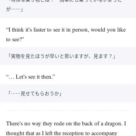
が……」
“I think it’s faster to see it in person, would you like
to see?”
「実物を見たほうが早いと思いますが、見ます？」
“… Let’s see it then.”
「……見せてもらおうか」
There’s no way they rode on the back of a dragon. I
thought that as I left the reception to accompany