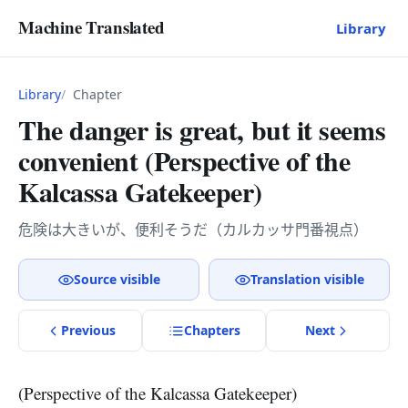
Machine Translated
Library
Library
Chapter
The danger is great, but it seems
convenient (Perspective of the
Kalcassa Gatekeeper)
危険は大きいが、便利そうだ（カルカッサ門番視点）
Source visible
Translation visible
Previous
Chapter
s
Next
(Perspective of the Kalcassa Gatekeeper)