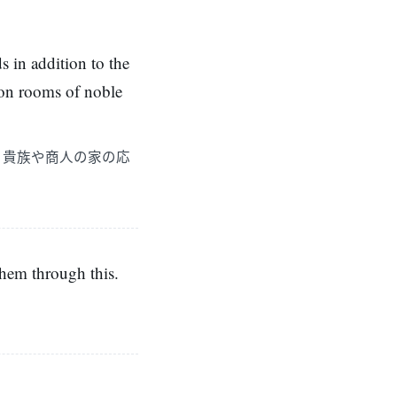
s in addition to the
tion rooms of noble
、貴族や商人の家の応
them through this.