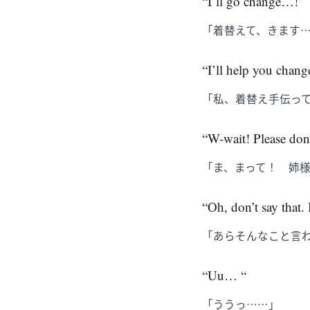
“I’ll go change…!”
「着替えて、きます
“I’ll help you chang
「私、着替え手伝っ
“W-wait! Please don’
「ま、まって！ 姉
“Oh, don’t say that.
「あらそんなこと言
“Uu… “
「ううっ……」