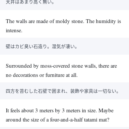
天井はあまり高く無い。
The walls are made of moldy stone. The humidity is
intense.
壁はカビ臭い石造り。湿気が凄い。
Surrounded by moss-covered stone walls, there are
no decorations or furniture at all.
四方を苔むした石壁で囲まれ、装飾や家具は一切ない。
It feels about 3 meters by 3 meters in size. Maybe
around the size of a four-and-a-half tatami mat?