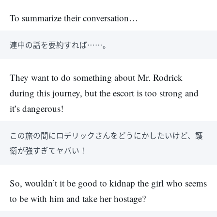
To summarize their conversation…
連中の話を要約すれば……。
They want to do something about Mr. Rodrick
during this journey, but the escort is too strong and
it’s dangerous!
この旅の間にロデリックさんをどうにかしたいけど、護
衛が強すぎてヤバい！
So, wouldn’t it be good to kidnap the girl who seems
to be with him and take her hostage?