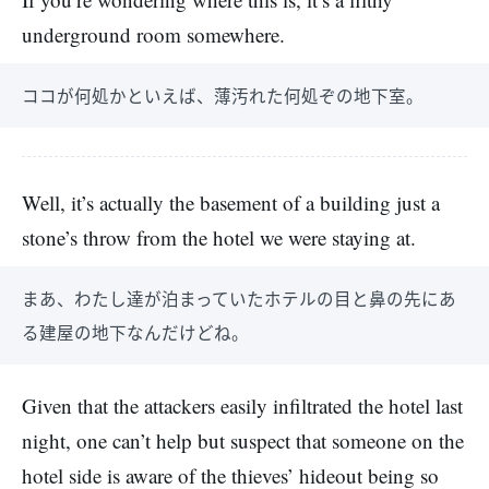
underground room somewhere.
ココが何処かといえば、薄汚れた何処ぞの地下室。
Well, it’s actually the basement of a building just a
stone’s throw from the hotel we were staying at.
まあ、わたし達が泊まっていたホテルの目と鼻の先にあ
る建屋の地下なんだけどね。
Given that the attackers easily infiltrated the hotel last
night, one can’t help but suspect that someone on the
hotel side is aware of the thieves’ hideout being so