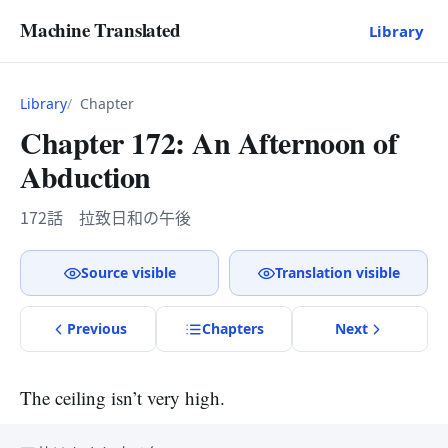
Machine Translated
Library
Library
Chapter
Chapter 172: An Afternoon of
Abduction
172話 拉致日和の午後
Source visible
Translation visible
Previous
Chapter
s
Next
The ceiling isn’t very high.