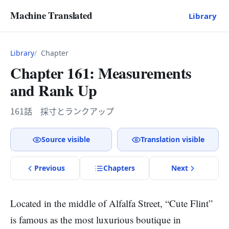
Machine Translated
Library
Library
Chapter
Chapter 161: Measurements
and Rank Up
161話 採寸とランクアップ
Source visible
Translation visible
Previous
Chapter
s
Next
Located in the middle of Alfalfa Street, “Cute Flint”
is famous as the most luxurious boutique in