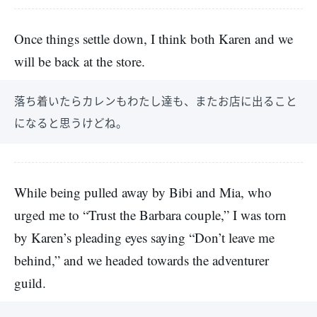
Once things settle down, I think both Karen and we
will be back at the store.
落ち着いたらカレンもわたし達も、またお店に出ること
になると思うけどね。
While being pulled away by Bibi and Mia, who
urged me to “Trust the Barbara couple,” I was torn
by Karen’s pleading eyes saying “Don’t leave me
behind,” and we headed towards the adventurer
guild.