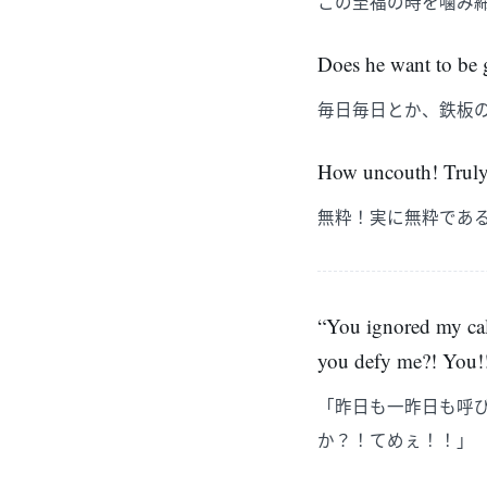
この至福の時を噛み
Does he want to be g
毎日毎日とか、鉄板
How uncouth! Truly
無粋！実に無粋であ
“You ignored my cal
you defy me?! You!
「昨日も一昨日も呼
か？！てめぇ！！」