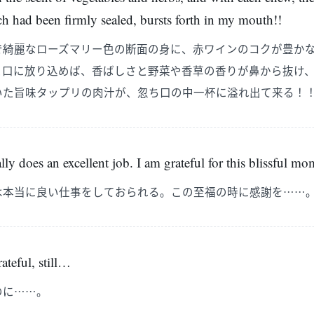
ch had been firmly sealed, bursts forth in my mouth!!
で綺麗なローズマリー色の断面の身に、赤ワインのコクが豊か
と口に放り込めば、香ばしさと野菜や香草の香りが鼻から抜け
いた旨味タップリの肉汁が、忽ち口の中一杯に溢れ出て来る！
ally does an excellent job. I am grateful for this blissful 
は本当に良い仕事をしておられる。この至福の時に感謝を……
teful, still…
のに……。