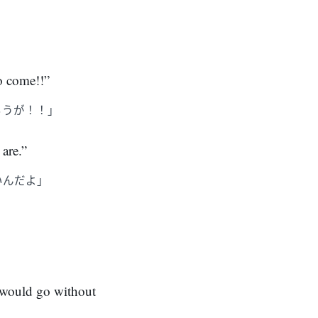
to come!!”
ろうが！！」
 are.”
いんだよ」
o would go without