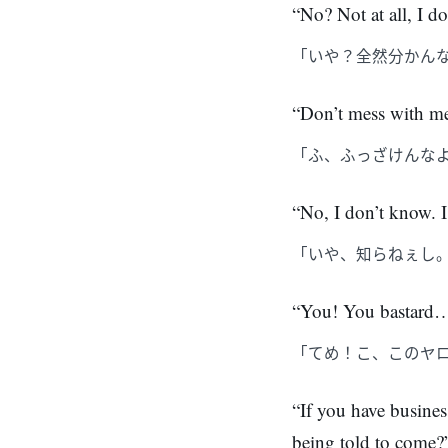
“No? Not at all, I d
「いや？全然分かん
“Don’t mess with me!
「ふ、ふっざけんな
“No, I don’t know. I
「いや、知らねぇし
“You! You bastard
「てめ！こ、このヤ
“If you have busines
being told to come?