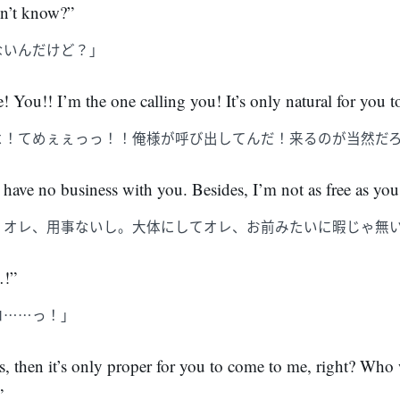
on’t know?”
ないんだけど？」
 You!! I’m the one calling you! It’s only natural for you 
よ！てめぇぇっっ！！俺様が呼び出してんだ！来るのが当然だ
 have no business with you. Besides, I’m not as free as you
。オレ、用事ないし。大体にしてオレ、お前みたいに暇じゃ無
…!”
ロ……っ！」
s, then it’s only proper for you to come to me, right? Wh
”