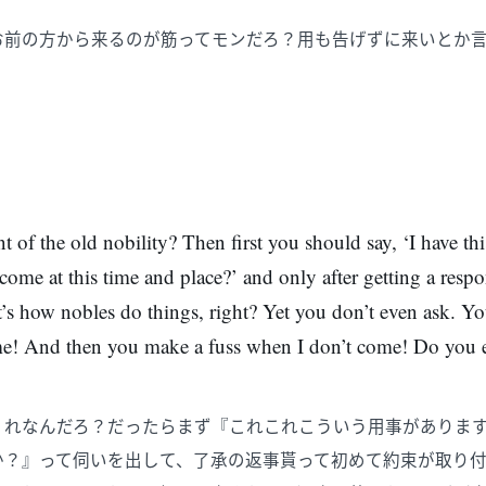
お前の方から来るのが筋ってモンだろ？用も告げずに来いとか
」
 of the old nobility? Then first you should say, ‘I have thi
come at this time and place?’ and only after getting a resp
’s how nobles do things, right? Yet you don’t even ask. You
 me! And then you make a fuss when I don’t come! Do you
くれなんだろ？だったらまず『これこれこういう用事がありま
か？』って伺いを出して、了承の返事貰って初めて約束が取り