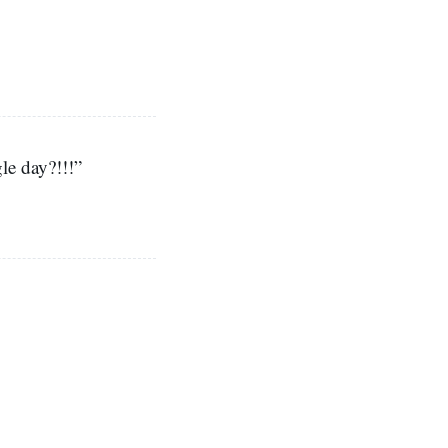
le day?!!!”
」