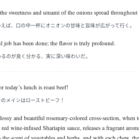
, the sweetness and umami of the onions spread throughou
わえば、口の中一杯にオニオンの甘味と旨味が広がって行く。
eful job has been done; the flavor is truly profound.
いるのが良く分かる、実に深い味わいだ。
r today’s lunch is roast beef!
チのメインはローストビーフ！
glossy and beautiful rosemary-colored cross-section, when 
 red wine-infused Shariapin sauce, releases a fragrant arom
 the scent of vegetables and herbs, and with each chew, t