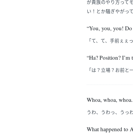
が貴族のやり方って
い！とか騒ぎやがっ
“You, you, you! Do 
「て、て、手前ぇぇ
“Ha? Position? I’m th
「は？立場？お前と
Whoa, whoa, whoa. I
うわ、うわっ、うっ
What happened to Ar