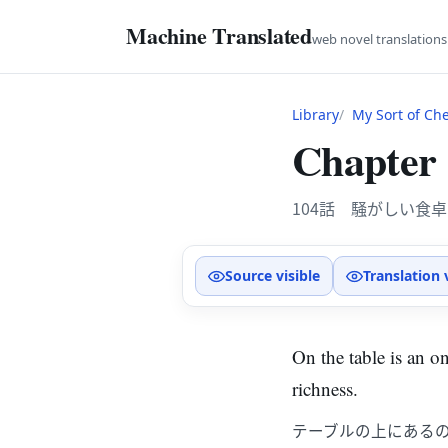
Machine Translated
web novel translation
Library
My Sort of Ch
Chapter 
104話 騒がしい食卓
Source visible
Translation 
On the table is an o
richness.
テーブルの上にある