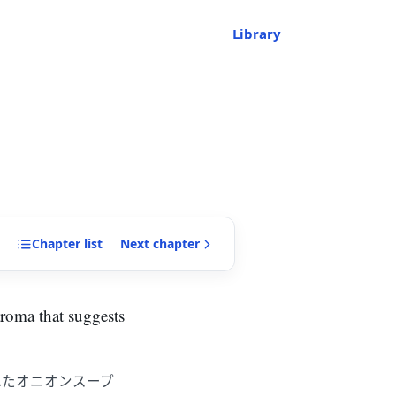
Library
Chapter
list
Next
chapter
aroma that suggests
れたオニオンスープ