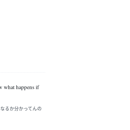
w what happens if
うなるか分かってんの