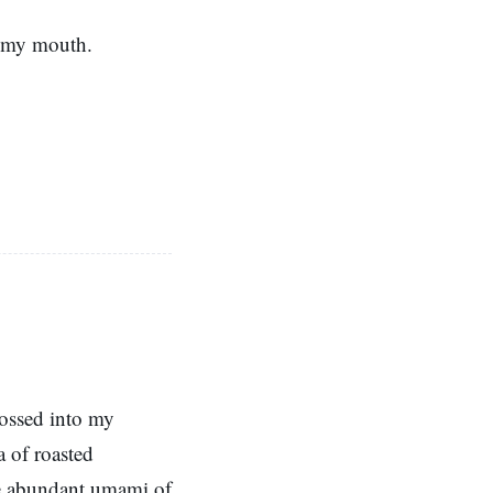
t my mouth.
tossed into my
a of roasted
he abundant umami of