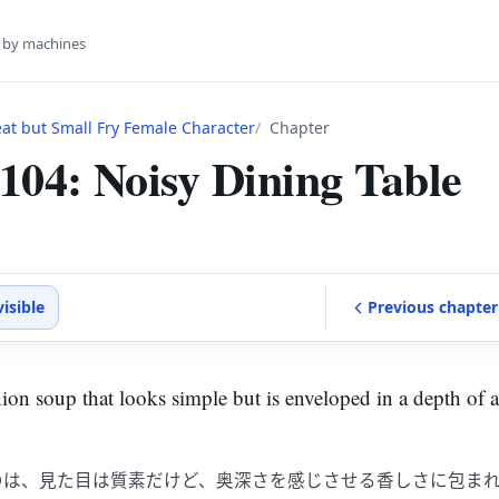
s by machines
eat but Small Fry Female Character
Chapter
104: Noisy Dining Table
visible
Previous
chapter
nion soup that looks simple but is enveloped in a depth of 
のは、見た目は質素だけど、奥深さを感じさせる香しさに包ま