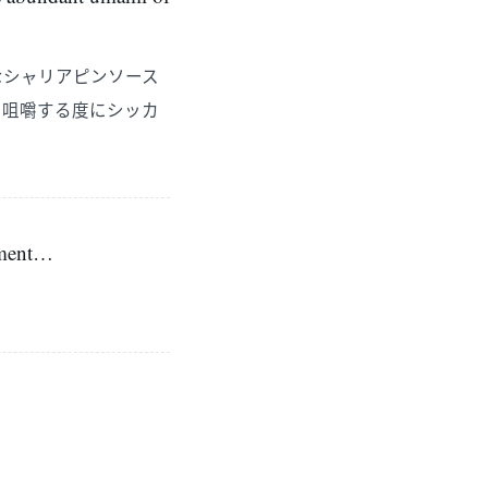
なシャリアピンソース
、咀嚼する度にシッカ
！
moment…
。