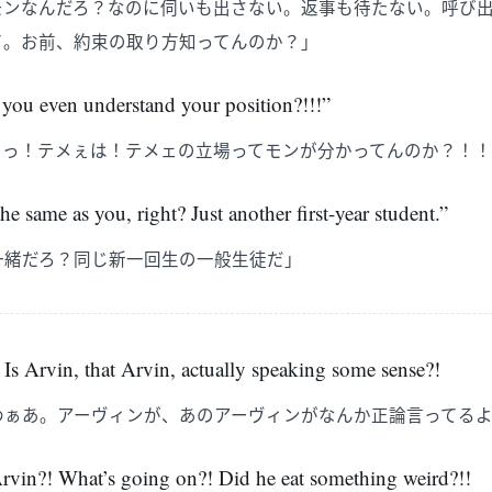
モンなんだろ？なのに伺いも出さない。返事も待たない。呼び
て。お前、約束の取り方知ってんのか？」
you even understand your position?!!!”
っっ！テメぇは！テメェの立場ってモンが分かってんのか？！
e same as you, right? Just another first-year student.”
一緒だろ？同じ新一回生の一般生徒だ」
s Arvin, that Arvin, actually speaking some sense?!
わぁあ。アーヴィンが、あのアーヴィンがなんか正論言ってる
vin?! What’s going on?! Did he eat something weird?!!