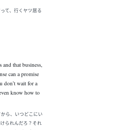
言って、行くヤツ居る
s and that business,
onse can a promise
 don’t wait for a
 even know how to
すから、いつどこにい
付けられんだろ？それ