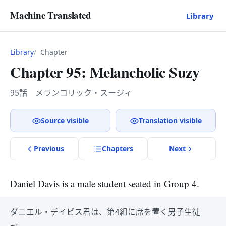
Machine Translated
Library
Library
Chapter
Chapter 95: Melancholic Suzy
95話 メランコリック・スージィ
Source visible
Translation visible
Previous
Chapter
s
Next
Daniel Davis is a male student seated in Group 4.
ダニエル・デイビス君は、第4組に席を置く男子生徒