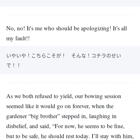
No, no! It’s me who should be apologizing! It’s all
my fault!!
いやいや！こちらこそが！ そんな！コチラのせい
で！！
As we both refused to yield, our bowing session
seemed like it would go on forever, when the
gardener “big brother” stepped in, laughing in
disbelief, and said, “For now, he seems to be fine,
but to be safe, he should rest today. I’ll stay with him,