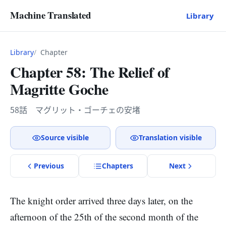
Machine Translated
Library
Library
Chapter
Chapter 58: The Relief of
Magritte Goche
58話 マグリット・ゴーチェの安堵
Source visible
Translation visible
Previous
Chapter
s
Next
The knight order arrived three days later, on the
afternoon of the 25th of the second month of the