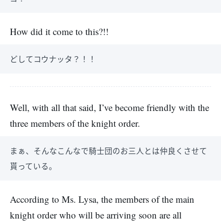
How did it come to this?!!
どしてコウナッタ？！！
Well, with all that said, I’ve become friendly with the
three members of the knight order.
まぁ、そんなこんなで騎士団のお三人とは仲良くさせて
貰っている。
According to Ms. Lysa, the members of the main
knight order who will be arriving soon are all