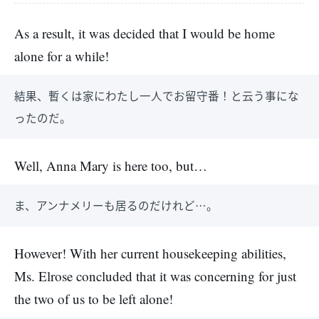
As a result, it was decided that I would be home
alone for a while!
結果、暫くは家にわたし一人でお留守番！と云う事にな
ったのだ。
Well, Anna Mary is here too, but…
ま、アンナメリーも居るのだけれど…。
However! With her current housekeeping abilities,
Ms. Elrose concluded that it was concerning for just
the two of us to be left alone!