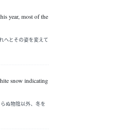
his year, most of the
れへとその姿を変えて
ite snow indicating
たらぬ物陰以外、冬を