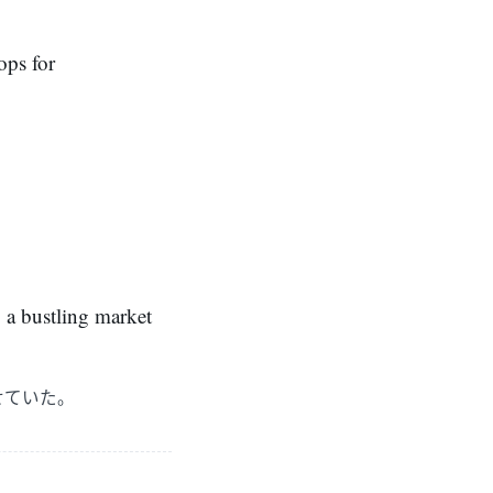
ops for
ng a bustling market
せていた。