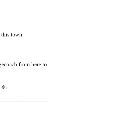
this town.
tagecoach from here to
なる。