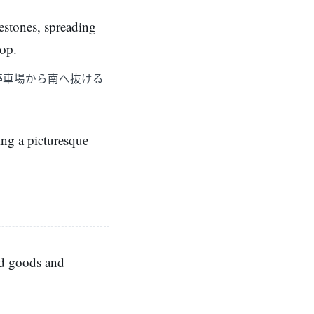
estones, spreading
top.
停車場から南へ抜ける
ing a picturesque
ed goods and