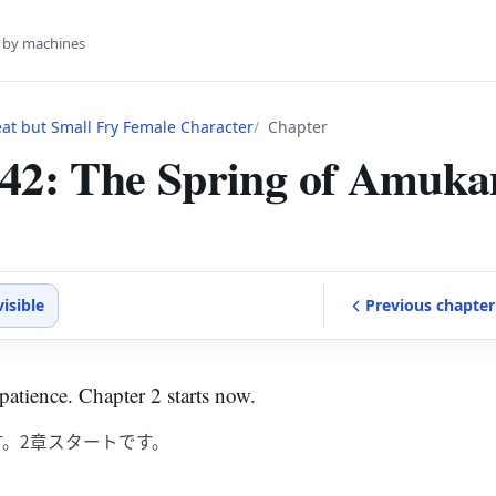
s by machines
eat but Small Fry Female Character
Chapter
 42: The Spring of Amuk
visible
Previous
chapter
atience. Chapter 2 starts now.
。2章スタートです。