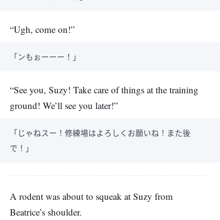
“Ugh, come on!”
「ンもぉーーー！」
“See you, Suzy! Take care of things at the training
ground! We’ll see you later!”
「じゃねスー！修練場はよろしくお願いね！また後
で！」
A rodent was about to squeak at Suzy from
Beatrice’s shoulder.