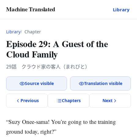
Machine Translated
Library
Library
Chapter
Episode 29: A Guest of the
Cloud Family
29話 クラウド家の客人（まれびと）
Source visible
Translation visible
Previous
Chapter
s
Next
“Suzy Onee-sama! You’re going to the training
ground today, right?”