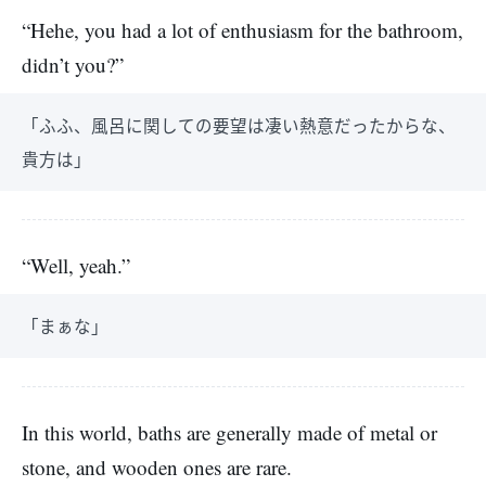
“Hehe, you had a lot of enthusiasm for the bathroom,
didn’t you?”
「ふふ、風呂に関しての要望は凄い熱意だったからな、
貴方は」
“Well, yeah.”
「まぁな」
In this world, baths are generally made of metal or
stone, and wooden ones are rare.