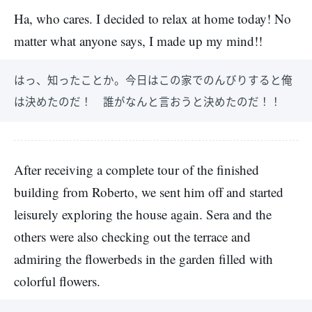
Ha, who cares. I decided to relax at home today! No
matter what anyone says, I made up my mind!!
はっ、知ったことか。今日はこの家でのんびりすると俺
は決めたのだ！ 誰がなんと言おうと決めたのだ！！
After receiving a complete tour of the finished
building from Roberto, we sent him off and started
leisurely exploring the house again. Sera and the
others were also checking out the terrace and
admiring the flowerbeds in the garden filled with
colorful flowers.