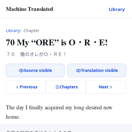
Machine Translated
Library
Library
Chapter
70 My “ORE” is O・R・E!
７０ 俺のオレがＯ・ＲＥ！
Source visible
Translation visible
Previous
Chapter
s
Next
The day I finally acquired my long-desired new
home.