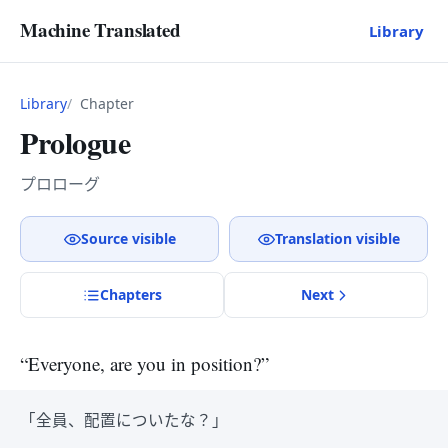
Machine Translated
Library
Library
Chapter
Prologue
プロローグ
Source visible
Translation visible
Chapter
s
Next
“Everyone, are you in position?”
「全員、配置についたな？」