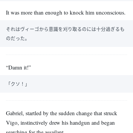
It was more than enough to knock him unconscious.
それはヴィーゴから意識を刈り取るのには十分過ぎるも
のだった。
“Damn it!”
「クソ！」
Gabriel, startled by the sudden change that struck
Vigo, instinctively drew his handgun and began
searching for the assailant.