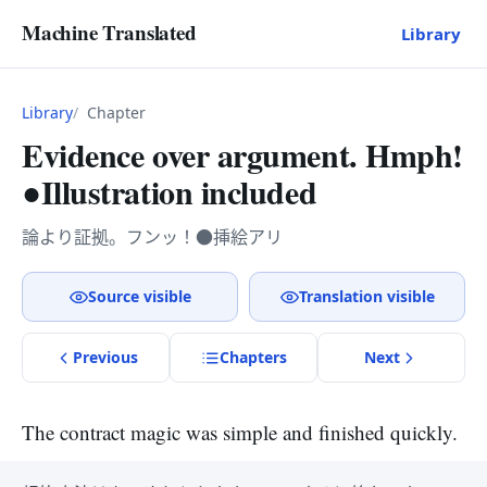
Machine Translated
Library
Library
Chapter
Evidence over argument. Hmph!
●Illustration included
論より証拠。フンッ！●挿絵アリ
Source visible
Translation visible
Previous
Chapter
s
Next
The contract magic was simple and finished quickly.