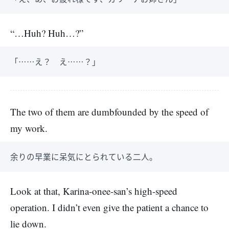
“…Huh? Huh…?”
「……え？ え……？」
The two of them are dumbfounded by the speed of
my work.
余りの早業に呆気にとられている二人。
Look at that, Karina-onee-san’s high-speed
operation. I didn’t even give the patient a chance to
lie down.