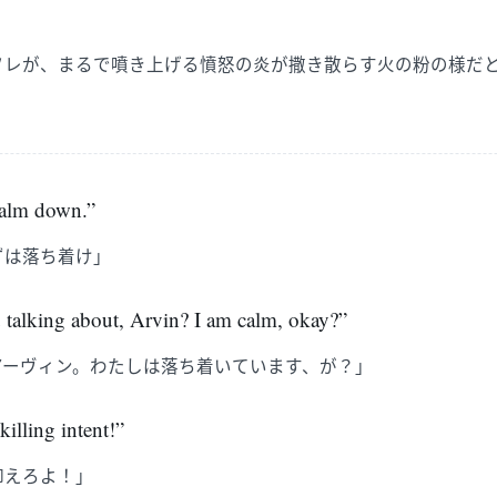
ソレが、まるで噴き上げる憤怒の炎が撒き散らす火の粉の様だ
 calm down.”
ずは落ち着け」
talking about, Arvin? I am calm, okay?”
アーヴィン。わたしは落ち着いています、が？」
killing intent!”
抑えろよ！」