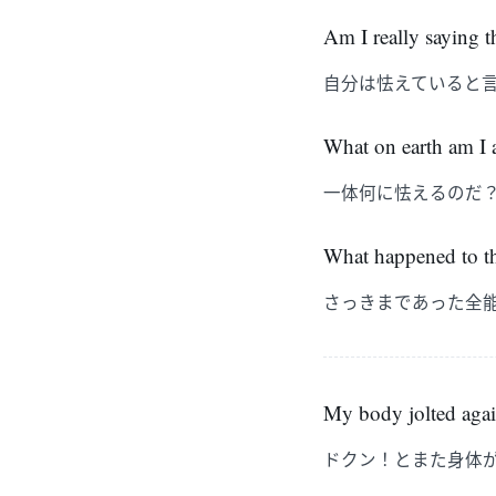
Am I really saying t
自分は怯えていると
What on earth am I a
一体何に怯えるのだ
What happened to the
さっきまであった全
My body jolted agai
ドクン！とまた身体