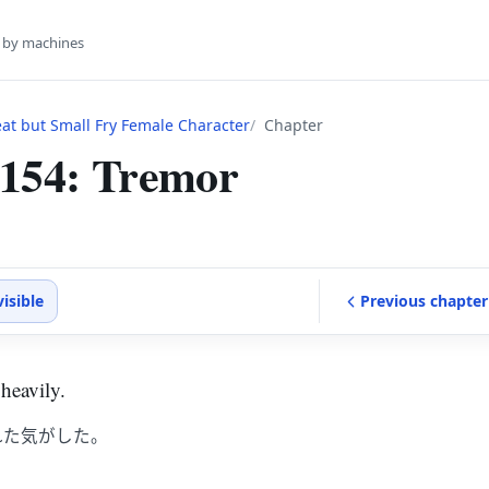
s by machines
eat but Small Fry Female Character
Chapter
 154: Tremor
visible
Previous
chapter
 heavily.
れた気がした。