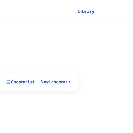
Library
Chapter
list
Next
chapter