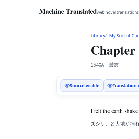
Machine Translated
web novel translation
Library
My Sort of Ch
Chapter
154話 激震
Source visible
Translation 
I felt the earth shake
ズシリ、と大地が揺