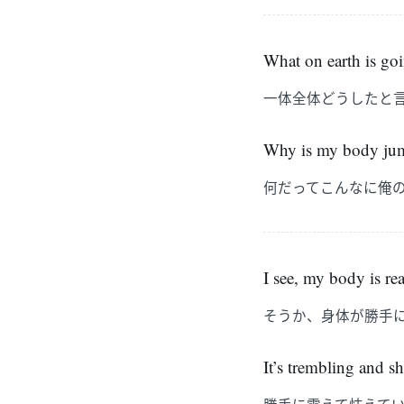
What on earth is go
一体全体どうしたと
Why is my body jum
何だってこんなに俺
I see, my body is re
そうか、身体が勝手
It’s trembling and s