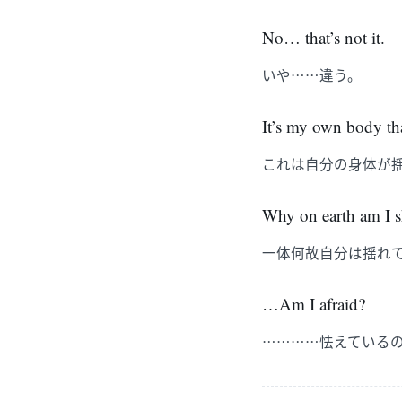
No… that’s not it.
いや……違う。
It’s my own body tha
これは自分の身体が
Why on earth am I 
一体何故自分は揺れ
…Am I afraid?
…………怯えている