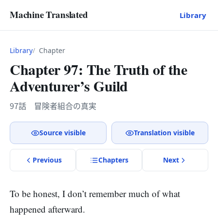
Machine Translated
Library
Library
Chapter
Chapter 97: The Truth of the
Adventurer’s Guild
97話 冒険者組合の真実
Source visible
Translation visible
Previous
Chapter
s
Next
To be honest, I don’t remember much of what
happened afterward.