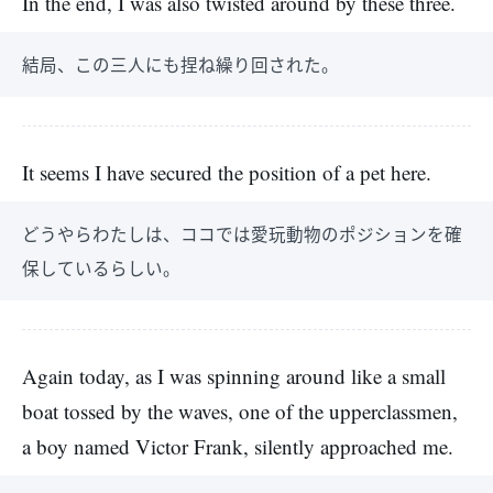
In the end, I was also twisted around by these three.
結局、この三人にも捏ね繰り回された。
It seems I have secured the position of a pet here.
どうやらわたしは、ココでは愛玩動物のポジションを確
保しているらしい。
Again today, as I was spinning around like a small
boat tossed by the waves, one of the upperclassmen,
a boy named Victor Frank, silently approached me.