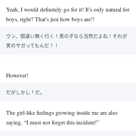
Yeah, I would definitely go for it! It’s only natural for
boys, right? That’s just how boys are!!
ウン、間違い無く行く！男の子なら当然だよね！それが
男のサガってもんだ！！
However!
だがしかし！だ。
The girl-like feelings growing inside me are also
saying, “I must not forget this incident!”