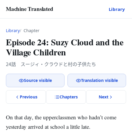
Machine Translated
Library
Library
Chapter
Episode 24: Suzy Cloud and the
Village Children
24話 スージィ・クラウドと村の子供たち
Source visible
Translation visible
Previous
Chapter
s
Next
On that day, the upperclassmen who hadn’t come
yesterday arrived at school a little late.