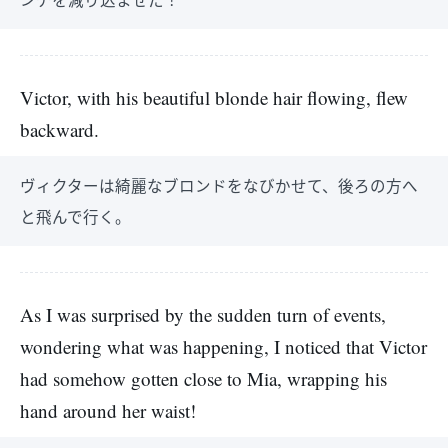
Victor, with his beautiful blonde hair flowing, flew
backward.
ヴィクターは綺麗なブロンドをなびかせて、後ろの方へ
と飛んで行く。
As I was surprised by the sudden turn of events,
wondering what was happening, I noticed that Victor
had somehow gotten close to Mia, wrapping his
hand around her waist!