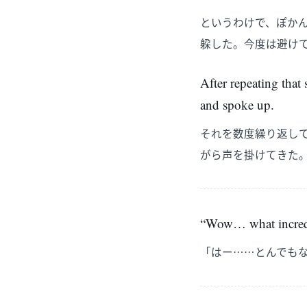
というわけで、ぽか
躱した。今度は避け
After repeating that
and spoke up.
それを数度繰り返し
がら声を掛けてきた
“Wow… what incredib
「はー……とんでも