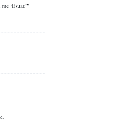
d me ‘Esuar.’”
と」
c.