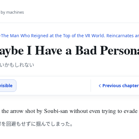
s by machines
e Man Who Reigned at the Top of the VR World. Reincarnates and Restarts From Leve
ybe I Have a Bad Persona
悪いかもしれない
visible
Previous
chapter
the arrow shot by Soubi-san without even trying to evade i
撃を回避もせずに掴んでしまった。