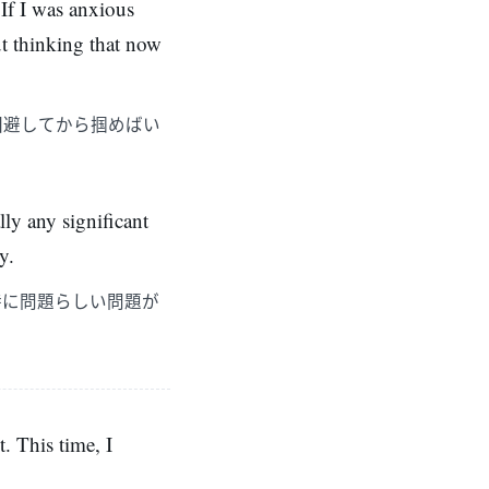
 If I was anxious
ut thinking that now
回避してから掴めばい
lly any significant
y.
特に問題らしい問題が
. This time, I