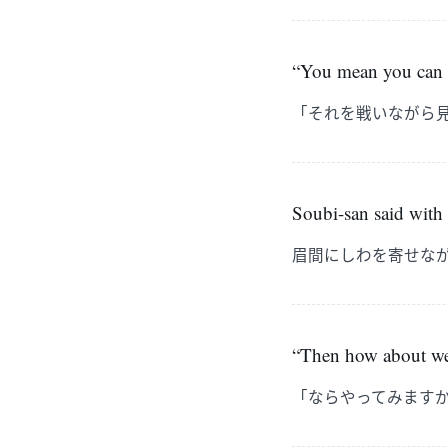
“You mean you can se
「それを戦いながら
Soubi-san said with a
眉間にしわを寄せな
“Then how about we g
「ならやってみます