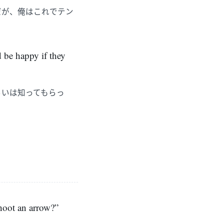
だが、俺はこれでテン
’d be happy if they
らいは知ってもらっ
hoot an arrow?”