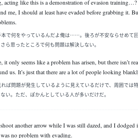
 acting like this is a demonstration of evasion training…?
d me, I should at least have evaded before grabbing it. B
oblems.
手本で何をやっているんだよ俺は……。後ろが不安ならせめて
まさら思ったところで何も問題は解決しない。
it only seems like a problem has arisen, but there isn’t rea
d us. It’s just that there are a lot of people looking blankl
見れば問題が発生しているように見えているだけで、周囲では
ゃない。ただ、ぽかんとしている人が多いだけだ。
shoot another arrow while I was still dazed, and I dodged it
e was no problem with evading.