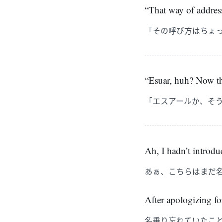
“That way of addressi
「その呼び方はちょ
“Esuar, huh? Now th
「エスアールか、そ
Ah, I hadn’t introdu
あぁ、こちらはまだ
After apologizing fo
名乗り忘れていたこ