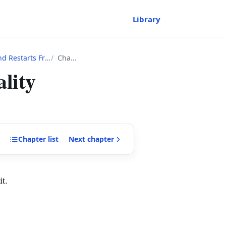
Library
l 1 as Classless~
Chapter
lity
Chapter
list
Next
chapter
t.