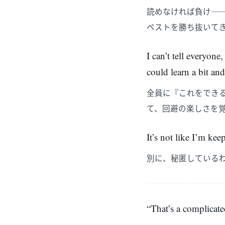
読めなければ負け―
ペストを勝ち抜いて
I can’t tell everyone
could learn a bit and
全員に『これをでき
て、回避の楽しさを
It’s not like I’m kee
別に、秘匿している
“That’s a complicat