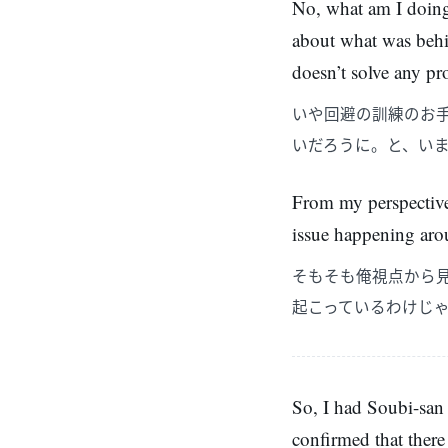
No, what am I doing,
about what was behin
doesn’t solve any pr
いや回避の訓練のお
いだろうに。と、い
From my perspective, 
issue happening aroun
そもそも俺視点から
起こっているわけじ
So, I had Soubi-san 
confirmed that ther