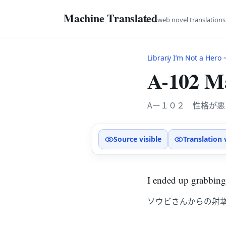
Machine Translated
web novel translation
Library
I’m Not a Hero ~Th
A-102 Ma
Aー１０２ 性格が
Source visible
Translation 
I ended up grabbing 
ソウビさんからの射