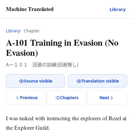
Machine Translated
Library
Library
Chapter
A-101 Training in Evasion (No
Evasion)
Aー１０１ 回避の訓練(回避無し)
Source visible
Translation visible
Previous
Chapter
s
Next
I was tasked with instructing the explorers of Rezel at
the Explorer Guild.