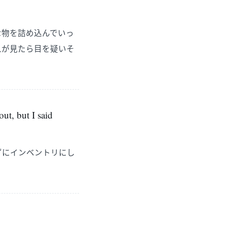
な物を詰め込んでいっ
人が見たら目を疑いそ
ut, but I said
ずにインベントリにし