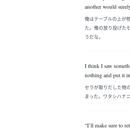
another would surel
俺はテーブルの上が
た。俺の放り投げた
うだな。
I think I saw someth
nothing and put it
セラが取りだした物
まった。ワタシハナ
“I’ll make sure to r