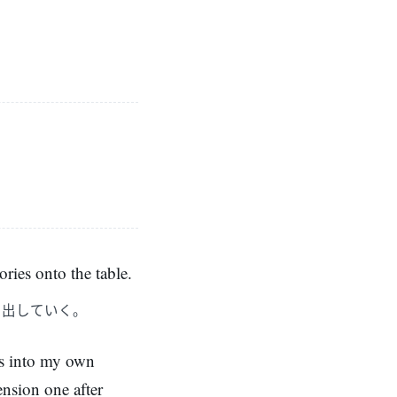
ries onto the table.
き出していく。
gs into my own
nsion one after