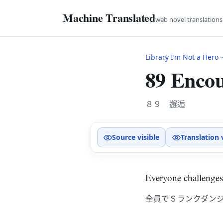
Machine Translated
web novel translation
Library
I’m Not a Hero ~Th
89 Enco
８９ 邂逅
Source visible
Translation 
Everyone challenges
全員でＳランクダン