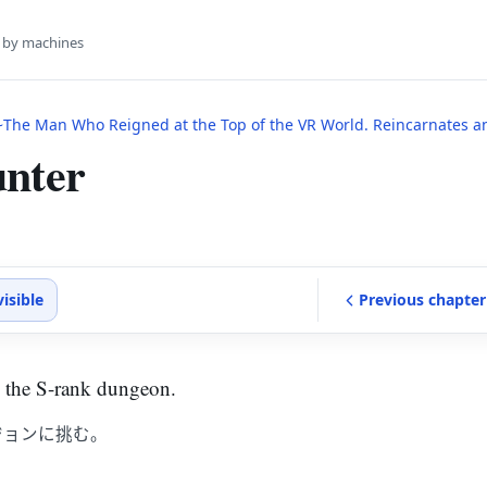
s by machines
e Man Who Reigned at the Top of the VR World. Reincarnates and Restarts From Leve
unter
visible
Previous
chapter
 the S-rank dungeon.
ジョンに挑む。