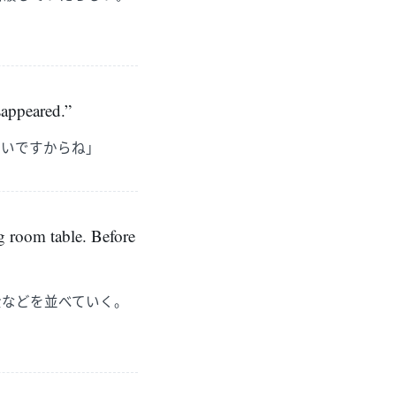
sappeared.”
ないですからね」
g room table. Before
金などを並べていく。