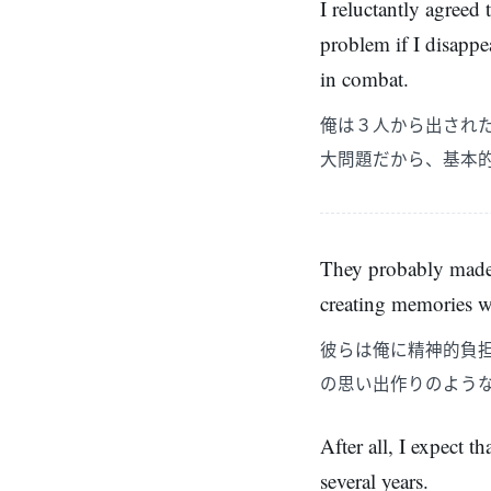
I reluctantly agreed 
problem if I disappe
in combat.
俺は３人から出され
大問題だから、基本
They probably made t
creating memories wi
彼らは俺に精神的負
の思い出作りのよう
After all, I expect 
several years.