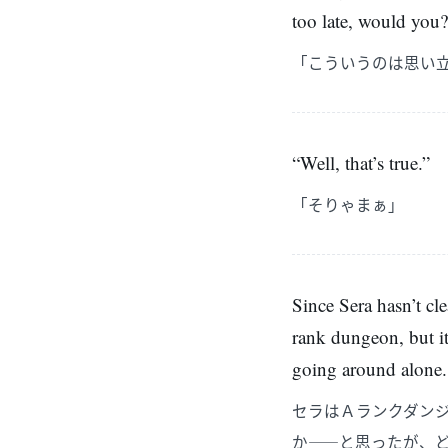
too late, would you
「こういうのは思い
“Well, that’s true.”
「そりゃまぁ」
Since Sera hasn’t cl
rank dungeon, but it
going around alone.
セラはＡランクダン
か――と思ったが、