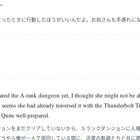
?”
立ったときに行動したほうがいいんだよ。お前さんも手遅れに
eared the A-rank dungeon yet, I thought she might not be ab
 seems she had already traversed it with the Thunderbolt Tr
 Quite well-prepared.
ジョンをまだクリアしていないから、Ｓランクダンジョンに入
どうやら俺が一人で周回している間に、迅雷の軌跡たちと共に