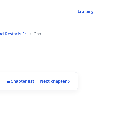
Library
l 1 as Classless~
Chapter
Chapter
list
Next
chapter