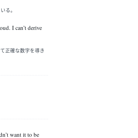
ている。
oud. I can’t derive
って正確な数字を導き
n’t want it to be