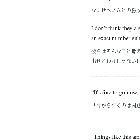
なにせベノムとの勝
I don’t think they ar
an exact number eith
彼らはそんなこと考
出せるわけじゃない
“It’s fine to go now
「今から行くのは問
“Things like this ar