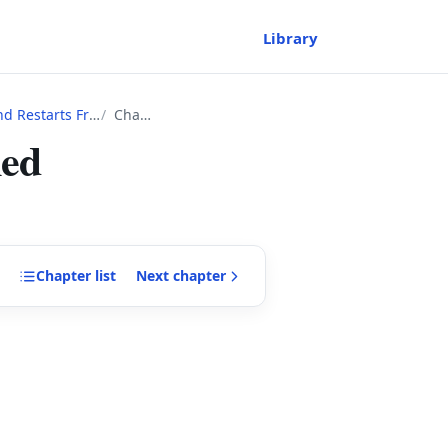
Library
l 1 as Classless~
Chapter
ned
Chapter
list
Next
chapter