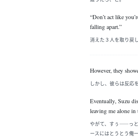
“Don’t act like you
falling apart.”
消えた３人を取り戻
However, they showe
しかし、彼らは反応
Eventually, Suzu dis
leaving me alone in 
やがて、すぅ――っ
ースにはとうとう俺