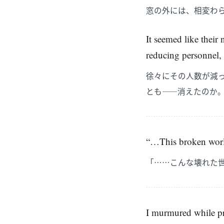
窓の外には、相変わ
It seemed like their
reducing personnel,
徐々にその人数が減
とも――消えたのか
“…This broken worl
「……こんな壊れた
I murmured while pr