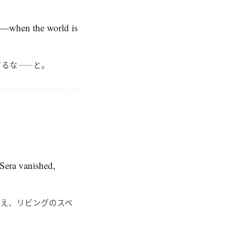
ne—when the world is
するな――と。
 Sera vanished,
消え、リビングのスペ