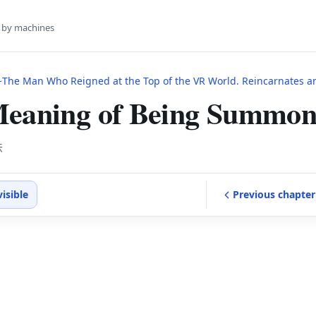
s by machines
e Man Who Reigned at the Top of the VR World. Reincarnates and Restarts From Leve
Meaning of Being Summo
味
visible
Previous
chapter