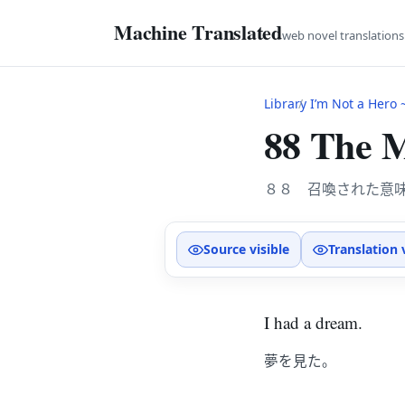
Machine Translated
web novel translation
Library
I’m Not a Hero ~Th
88 The 
８８ 召喚された意
Source visible
Translation 
I had a dream.
夢を見た。