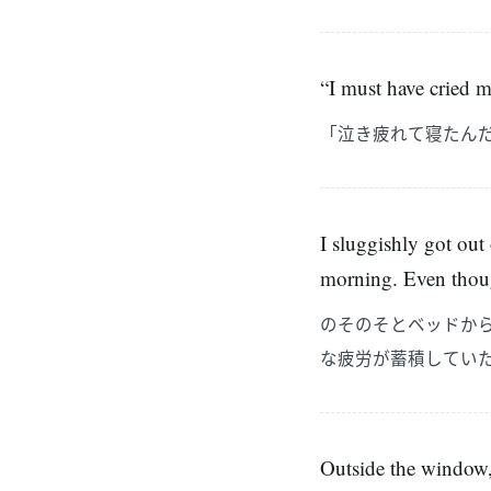
“I must have cried 
「泣き疲れて寝たん
I sluggishly got out
morning. Even though
のそのそとベッドか
な疲労が蓄積してい
Outside the window, 