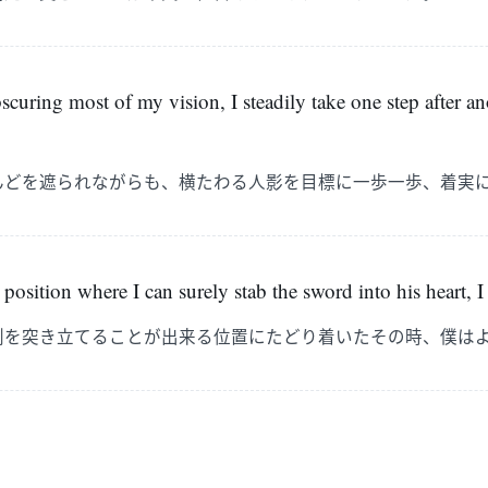
scuring most of my vision, I steadily take one step after a
んどを遮られながらも、横たわる人影を目標に一歩一歩、着実
 position where I can surely stab the sword into his heart, I 
剣を突き立てることが出来る位置にたどり着いたその時、僕は