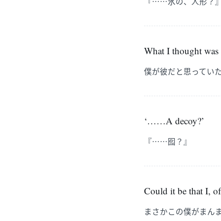
『……氷の、人形？
What I thought was h
僕が彼だと思ってい
‘……A decoy?’
『……囮？』
Could it be that I, of
まさかこの僕がまん