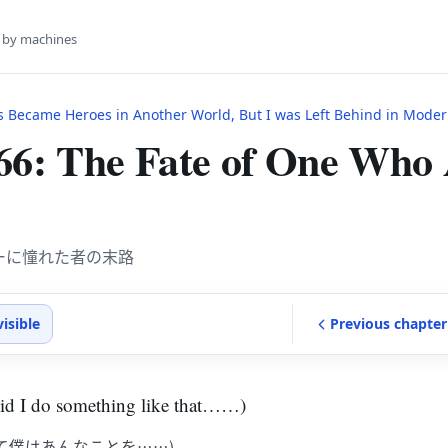
s by machines
 Became Heroes in Another World, But I was Left Behind in Moder
66: The Fate of One Who
ーに憧れた者の末路
visible
Previous
chapter
 I do something like that……)
て僕はあんなことを……)