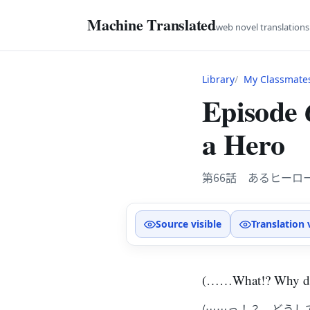
Machine Translated
web novel translation
Library
My Classmates
Episode 
a Hero
第66話 あるヒーロ
Source visible
Translation 
(……What!? Why did
(……っ！？ どうし