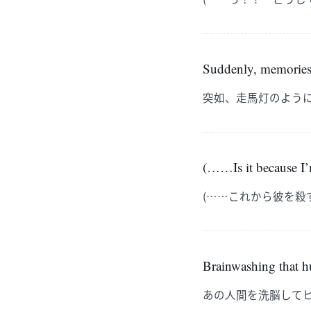
Suddenly, memories 
突如、走馬灯のよう
(……Is it because I’
(……これから彼を殺
Brainwashing that 
あの人間を洗脳して