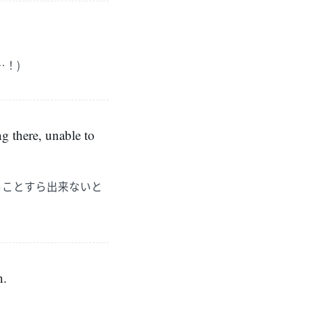
！)
ing there, unable to
ることすら出来ないと
n.