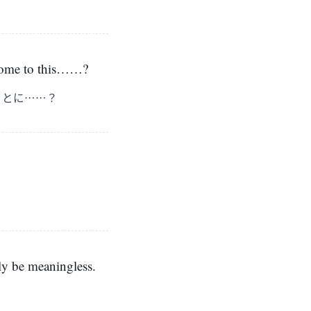
 come to this……?
ことに……？
y be meaningless.
。