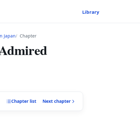
Library
n Japan
Chapter
 Admired
Chapter
list
Next
chapter