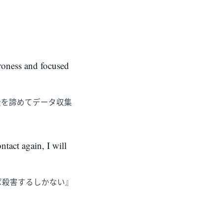
roness and focused
援を諦めてデータ収集
ntact again, I will
ば殺害するしかない』