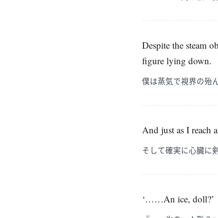
Despite the steam ob
figure lying down.
僕は蒸気で視界の殆
And just as I reach a
そして確実に心臓に
‘……An ice, doll?’