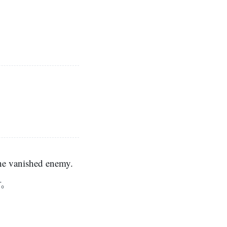
the vanished enemy.
す。