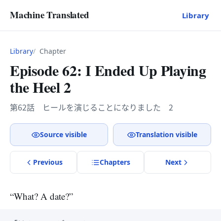
Machine Translated
Library
Library
Chapter
Episode 62: I Ended Up Playing
the Heel 2
第62話 ヒールを演じることになりました 2
Source visible
Translation visible
Previous
Chapter
s
Next
“What? A date?”