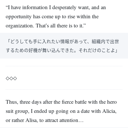
“I have information I desperately want, and an
opportunity has come up to rise within the
organization. That’s all there is to it.”
「どうしても手に入れたい情報があって、組織内で出世
するための好機が舞い込んできた。それだけのことよ」
◇◇◇
Thus, three days after the fierce battle with the hero
suit group, I ended up going on a date with Alicia,
or rather Alisa, to attract attention…