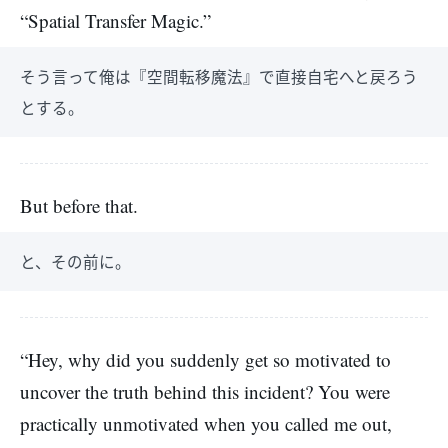
“Spatial Transfer Magic.”
そう言って俺は『空間転移魔法』で直接自宅へと戻ろう
とする。
But before that.
と、その前に。
“Hey, why did you suddenly get so motivated to
uncover the truth behind this incident? You were
practically unmotivated when you called me out,