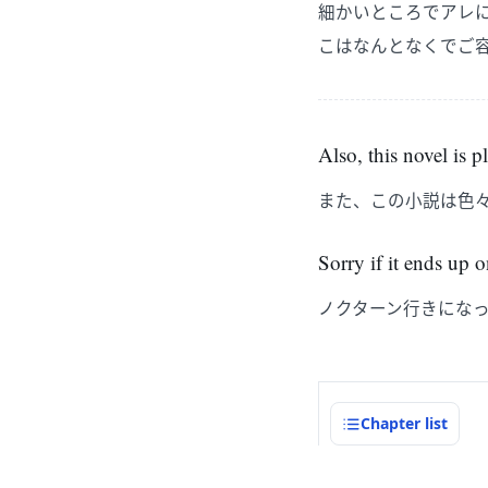
細かいところでアレ
こはなんとなくでご
Also, this novel is 
また、この小説は色
Sorry if it ends up 
ノクターン行きにな
Chapter
list