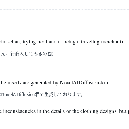
ina-chan, trying her hand at being a traveling merchant)
ゃん、行商人してみるの図）
r the inserts are generated by NovelAIDiffusion-kun.
velAIDiffusion君で生成しております。
nconsistencies in the details or the clothing designs, but p