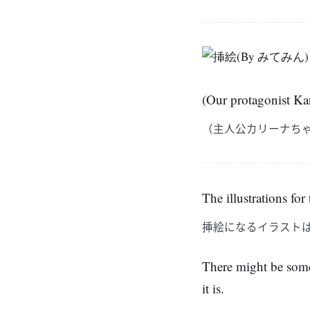
(Our protagonist Kar
（主人公カリーナち
The illustrations fo
挿絵になるイラストはNo
There might be some i
it is.