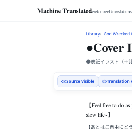
Machine Translated
web novel translation
Library
God Wrecked t
●Cover Il
●表紙イラスト（＋
Source visible
Translation 
【Feel free to do as 
slow life~】
【あとはご自由にど