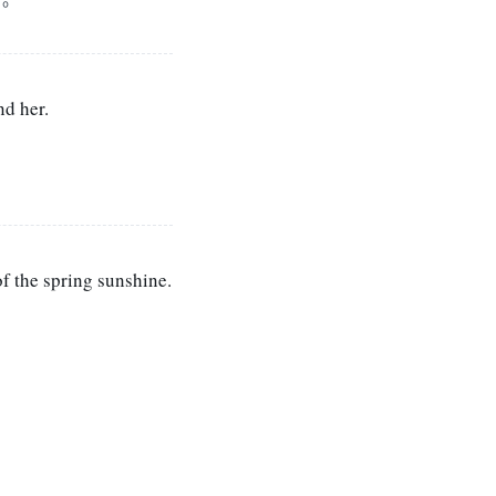
nd her.
of the spring sunshine.