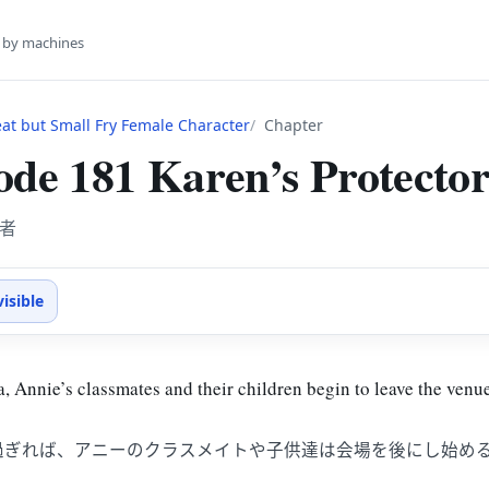
s by machines
eat but Small Fry Female Character
Chapter
ode 181 Karen’s Protecto
護者
visible
a, Annie’s classmates and their children begin to leave the venu
過ぎれば、アニーのクラスメイトや子供達は会場を後にし始め