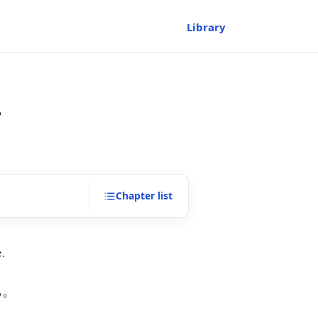
Library
r
Chapter
list
e.
る。