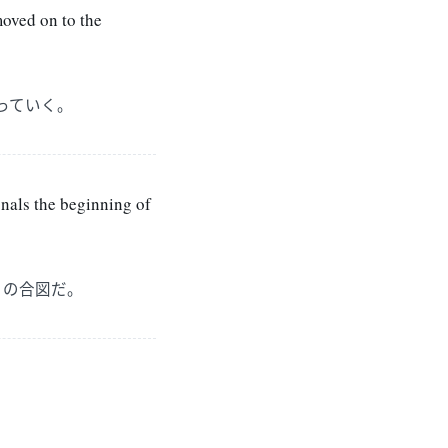
moved on to the
っていく。
gnals the beginning of
りの合図だ。