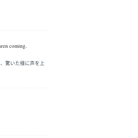
aren coming.
と、驚いた様に声を上