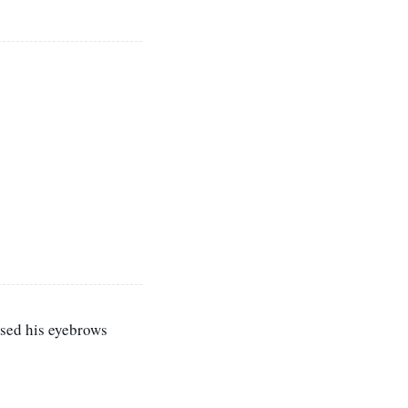
ised his eyebrows
る。