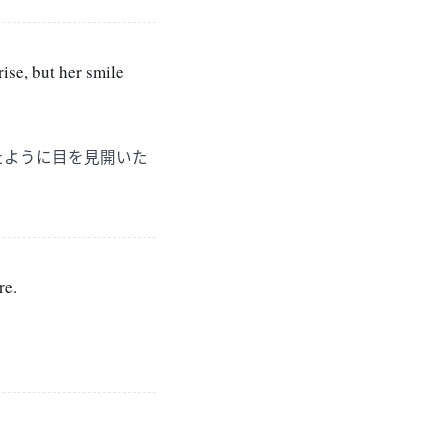
ise, but her smile
たように目を見開いた
re.