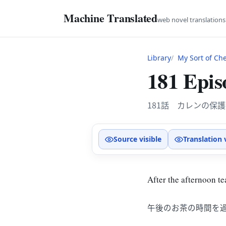
Machine Translated
web novel translation
Library
My Sort of Ch
181 Epis
181話 カレンの保
Source visible
Translation 
After the afternoon te
午後のお茶の時間を