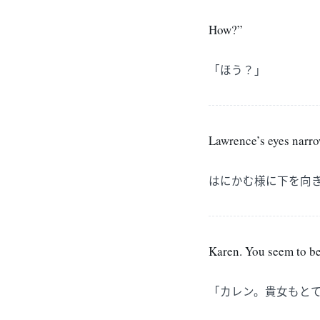
How?”
「ほう？」
Lawrence’s eyes narro
はにかむ様に下を向
Karen. You seem to be
「カレン。貴女もと