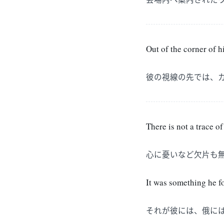
Out of the corner of 
彼の視線の先では、
There is not a trace o
心に憂いなど欠片も
It was something he fo
それが彼には、俄に