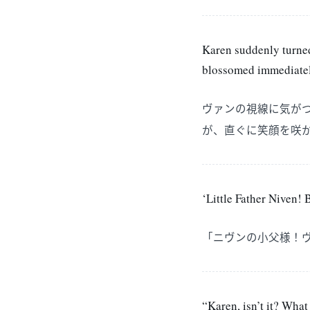
Karen suddenly turned
blossomed immediately
ヴァンの視線に気が
が、直ぐに笑顔を咲
‘Little Father Niven! 
「ニヴンの小父様！
“Karen, isn’t it? What