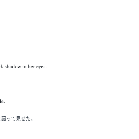
rk shadow in her eyes.
。
de.
に語って見せた。