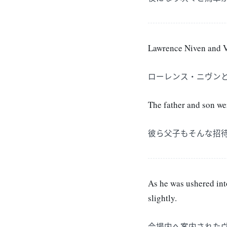
Lawrence Niven and V
ローレンス・ニヴン
The father and son we
彼ら父子もそんな招
As he was ushered into
slightly.
会場内へ案内された