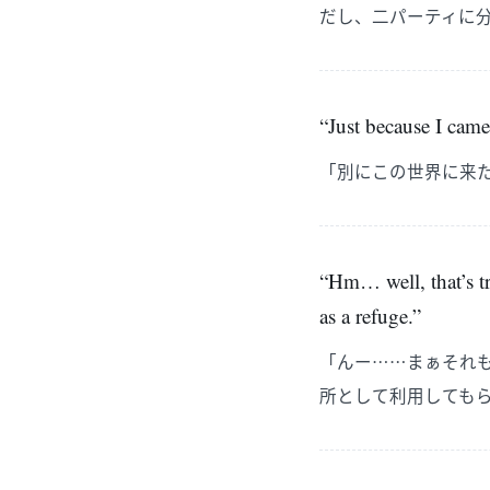
だし、二パーティに
“Just because I came 
「別にこの世界に来
“Hm… well, that’s tru
as a refuge.”
「んー……まぁそれ
所として利用しても