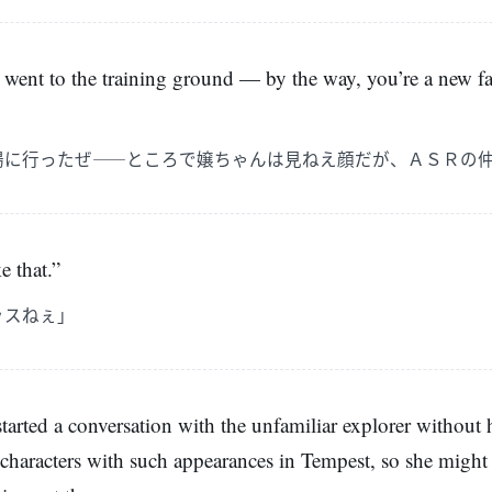
went to the training ground — by the way, you’re a new fa
場に行ったぜ――ところで嬢ちゃんは見ねえ顔だが、ＡＳＲの
e that.”
ッスねぇ」
started a conversation with the unfamiliar explorer without h
 characters with such appearances in Tempest, so she might 