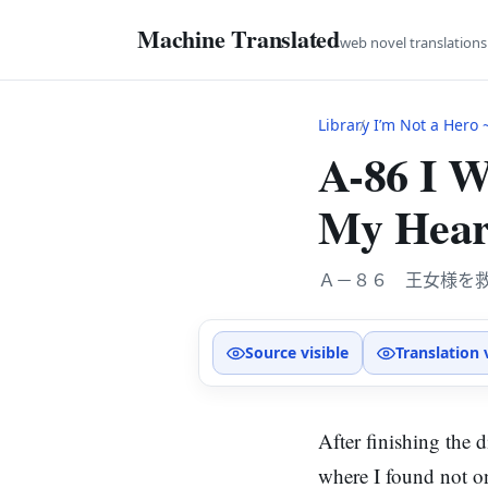
Machine Translated
web novel translation
Library
I’m Not a Hero ~Th
A-86 I W
My Hear
Ａ－８６ 王女様を
Source visible
Translation 
After finishing the d
where I found not on