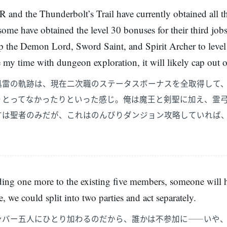
and the Thunderbolt’s Trail have currently obtained all t
some have obtained the level 30 bonuses for their third jobs
up the Demon Lord, Sword Saint, and Spirit Archer to level
ke my time with dungeon exploration, it will likely cap out 
迅雷の軌跡は、現在二次職のステータスボーナスを全取得して
りとってなかったりといった感じ。俺は魔王と剣聖に加え、霊
すは聖者のみだが、これはのんびりダンジョン攻略していれば
ding one more to the existing five members, someone will h
e, we could split into two parties and act separately.
ンバー五人にひとり加わるのだから、誰かは不参加に――いや