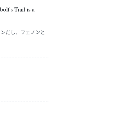
olt’s Trail is a
ョンだし、フェノンと