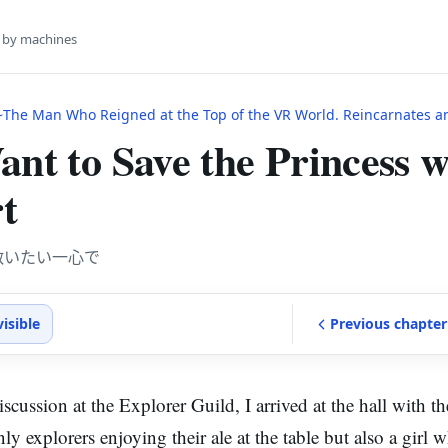
s by machines
e Man Who Reigned at the Top of the VR World. Reincarnates and Restarts From Leve
ant to Save the Princess w
t
救いたい一心で
visible
Previous
chapter
iscussion at the Explorer Guild, I arrived at the hall with th
ly explorers enjoying their ale at the table but also a girl