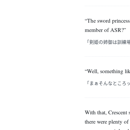
“The sword princess 
member of ASR?”
「剣姫の姉御は訓練
“Well, something lik
「まぁそんなところ
With that, Crescent 
there were plenty of