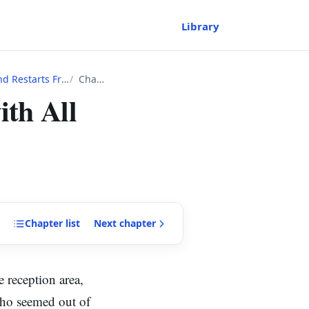
Library
l 1 as Classless~
Chapter
ith All
Chapter
list
Next
chapter
e reception area,
 who seemed out of