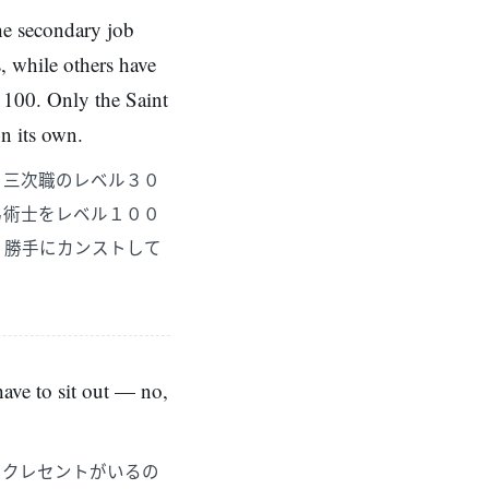
he secondary job
, while others have
 100. Only the Saint
on its own.
、三次職のレベル３０
弓術士をレベル１００
、勝手にカンストして
ave to sit out — no,
、クレセントがいるの