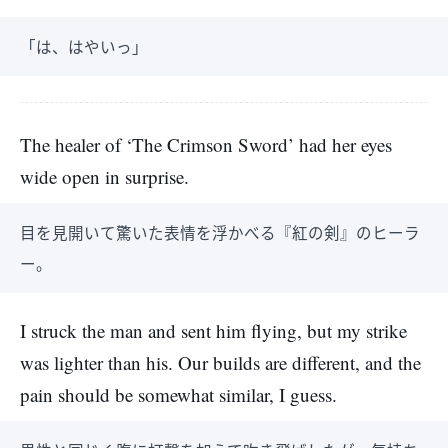
「は、はやいっ」
The healer of ‘The Crimson Sword’ had her eyes
wide open in surprise.
目を見開いて驚いた表情を浮かべる『紅の剣』のヒーラ
ー。
I struck the man and sent him flying, but my strike
was lighter than his. Our builds are different, and the
pain should be somewhat similar, I guess.