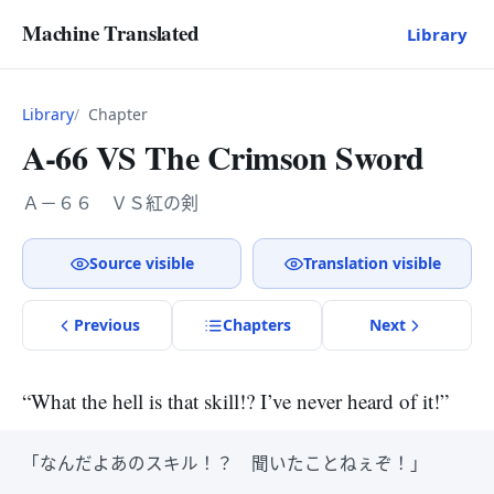
Machine Translated
Library
Library
Chapter
A-66 VS The Crimson Sword
Ａ－６６ ＶＳ紅の剣
Source visible
Translation visible
Previous
Chapter
s
Next
“What the hell is that skill!? I’ve never heard of it!”
「なんだよあのスキル！？ 聞いたことねぇぞ！」