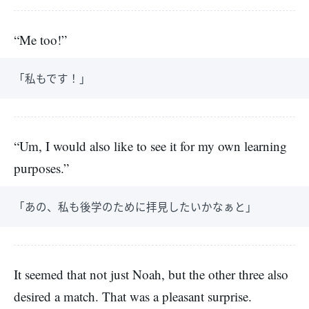
“Me too!”
「私もです！」
“Um, I would also like to see it for my own learning
purposes.”
「あの、私も後学のために拝見したいかなぁと」
It seemed that not just Noah, but the other three also
desired a match. That was a pleasant surprise.