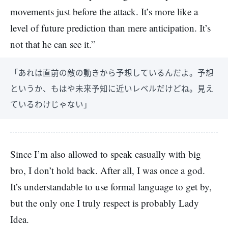
movements just before the attack. It’s more like a
level of future prediction than mere anticipation. It’s
not that he can see it.”
「あれは直前の敵の動きから予想しているんだよ。予想
というか、もはや未来予知に近いレベルだけどね。見え
ているわけじゃない」
Since I’m also allowed to speak casually with big
bro, I don’t hold back. After all, I was once a god.
It’s understandable to use formal language to get by,
but the only one I truly respect is probably Lady
Idea.