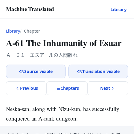
Machine Translated
Library
Library
Chapter
A-61 The Inhumanity of Esuar
Ａ－６１ エスアールの人間離れ
Source visible
Translation visible
Previous
Chapter
s
Next
Neska-san, along with Nīzu-kun, has successfully
conquered an A-rank dungeon.