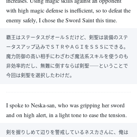
increases. Using magic skills against an opponent
with high magic defense is inefficient, so to defeat the
enemy safely, I chose the Sword Saint this time.
覇王はステータスがオールＳだけど、剣聖は装備のステ
ータスアップ込みでＳＴＲやＡＧＩをＳＳＳにできる。
魔力防御の高い相手にわざわざ魔法系スキルを使うのも
非効率的だし、無難に倒すならば剣聖――ということで
今回は剣聖を選択したわけだ。
I spoke to Neska-san, who was gripping her sword
and on high alert, in a light tone to ease the tension.
剣を握りしめて辺りを警戒しているネスカさんに、俺は