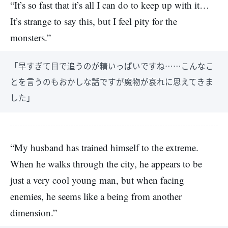
“It’s so fast that it’s all I can do to keep up with it…
It’s strange to say this, but I feel pity for the
monsters.”
「早すぎて目で追うのが精いっぱいですね……こんなこ
とを言うのもおかしな話ですが魔物が哀れに思えてきま
した」
“My husband has trained himself to the extreme.
When he walks through the city, he appears to be
just a very cool young man, but when facing
enemies, he seems like a being from another
dimension.”