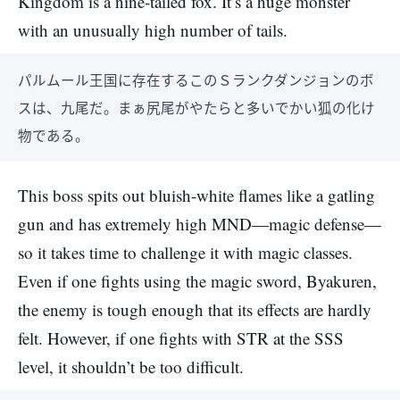
Kingdom is a nine-tailed fox. It’s a huge monster
with an unusually high number of tails.
パルムール王国に存在するこのＳランクダンジョンのボ
スは、九尾だ。まぁ尻尾がやたらと多いでかい狐の化け
物である。
This boss spits out bluish-white flames like a gatling
gun and has extremely high MND—magic defense—
so it takes time to challenge it with magic classes.
Even if one fights using the magic sword, Byakuren,
the enemy is tough enough that its effects are hardly
felt. However, if one fights with STR at the SSS
level, it shouldn’t be too difficult.