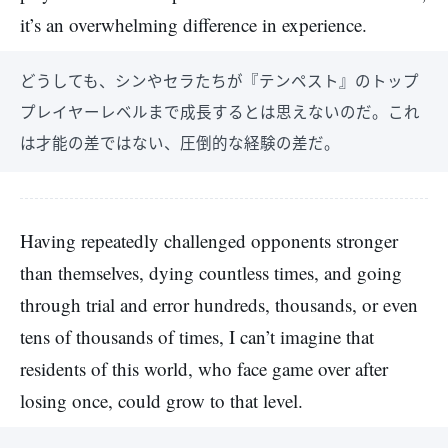
it’s an overwhelming difference in experience.
どうしても、シンやセラたちが『テンペスト』のトップ
プレイヤーレベルまで成長するとは思えないのだ。これ
は才能の差ではない、圧倒的な経験の差だ。
Having repeatedly challenged opponents stronger
than themselves, dying countless times, and going
through trial and error hundreds, thousands, or even
tens of thousands of times, I can’t imagine that
residents of this world, who face game over after
losing once, could grow to that level.