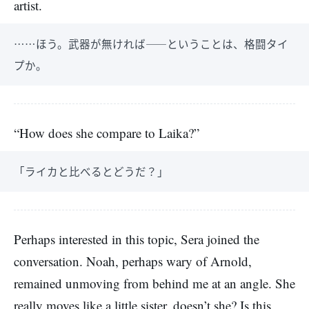
artist.
……ほう。武器が無ければ――ということは、格闘タイ
プか。
“How does she compare to Laika?”
「ライカと比べるとどうだ？」
Perhaps interested in this topic, Sera joined the
conversation. Noah, perhaps wary of Arnold,
remained unmoving from behind me at an angle. She
really moves like a little sister, doesn’t she? Is this