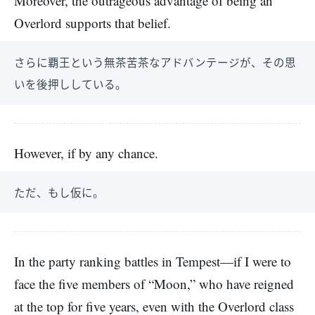
Moreover, the outrageous advantage of being an
Overlord supports that belief.
さらに覇王という無茶苦茶なアドバンテージが、その思
いを後押ししている。
However, if by any chance.
ただ、もし仮に。
In the party ranking battles in Tempest—if I were to
face the five members of “Moon,” who have reigned
at the top for five years, even with the Overlord class