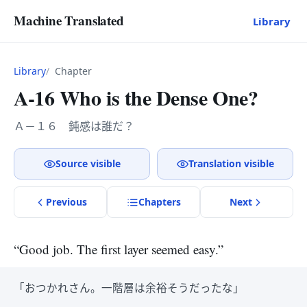
Machine Translated
Library
Library
Chapter
A-16 Who is the Dense One?
Ａ－１６ 鈍感は誰だ？
Source visible
Translation visible
Previous
Chapter
s
Next
“Good job. The first layer seemed easy.”
「おつかれさん。一階層は余裕そうだったな」