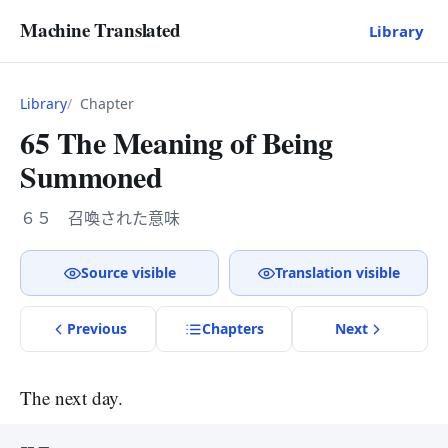
Machine Translated
Library
Library
Chapter
65 The Meaning of Being
Summoned
６５ 召喚された意味
Source visible
Translation visible
Previous
Chapter
s
Next
The next day.