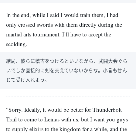
In the end, while I said I would train them, I had
only crossed swords with them directly during the
martial arts tournament. I’ll have to accept the
scolding.
結局、彼らに稽古をつけるといいながら、武闘大会ぐら
いでしか直接的に剣を交えていないからな。小言も甘ん
じて受け入れよう。
“Sorry. Ideally, it would be better for Thunderbolt
Trail to come to Leinas with us, but I want you guys
to supply elixirs to the kingdom for a while, and the