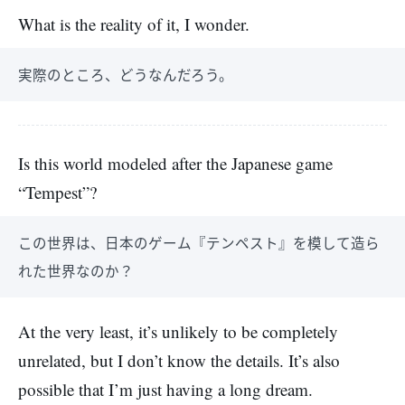
What is the reality of it, I wonder.
実際のところ、どうなんだろう。
Is this world modeled after the Japanese game
“Tempest”?
この世界は、日本のゲーム『テンペスト』を模して造ら
れた世界なのか？
At the very least, it’s unlikely to be completely
unrelated, but I don’t know the details. It’s also
possible that I’m just having a long dream.