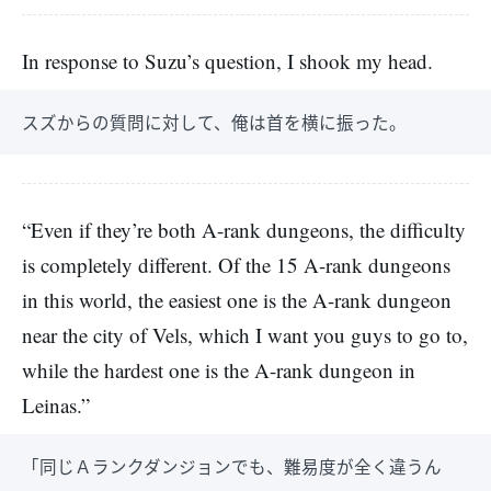
In response to Suzu’s question, I shook my head.
スズからの質問に対して、俺は首を横に振った。
“Even if they’re both A-rank dungeons, the difficulty
is completely different. Of the 15 A-rank dungeons
in this world, the easiest one is the A-rank dungeon
near the city of Vels, which I want you guys to go to,
while the hardest one is the A-rank dungeon in
Leinas.”
「同じＡランクダンジョンでも、難易度が全く違うん