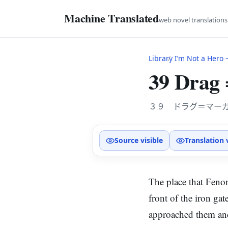
Machine Translated
web novel translation
Library
I’m Not a Hero ~Th
39 Drag
３９ ドラグ＝マー
Source visible
Translation 
The place that Feno
front of the iron ga
approached them an