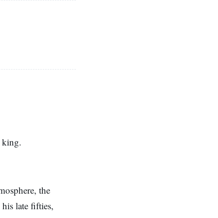
e king.
tmosphere, the
s late fifties,