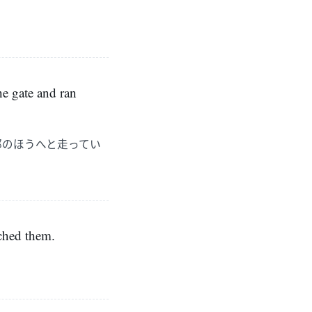
he gate and ran
邸のほうへと走ってい
ached them.