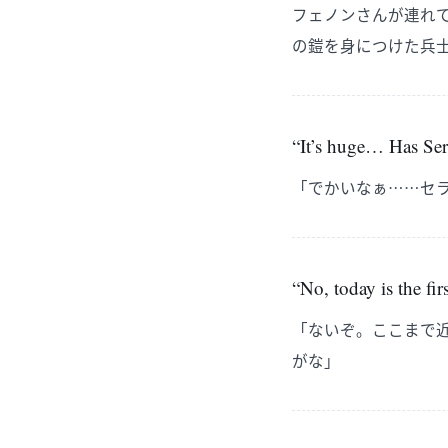
フェノンさんが連れ
の鎧を身につけた兵
“It’s huge… Has Ser
「でかいなぁ……セ
“No, today is the fi
「ないぞ。ここまで
がな」