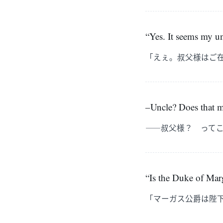
“Yes. It seems my un
「えぇ。叔父様はご
–Uncle? Does that m
――叔父様？ って
“Is the Duke of Mar
「マーガス公爵は陛