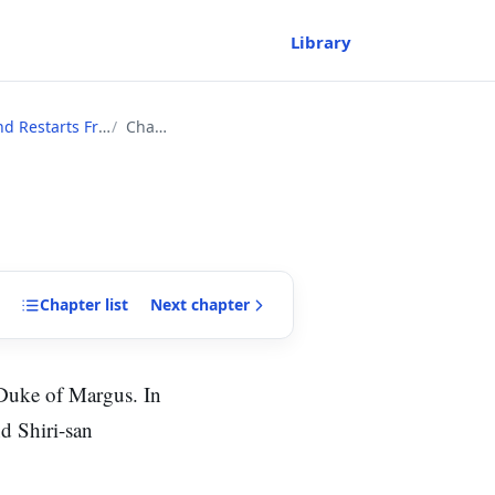
Library
l 1 as Classless~
Chapter
Chapter
list
Next
chapter
 Duke of Margus. In
nd Shiri-san