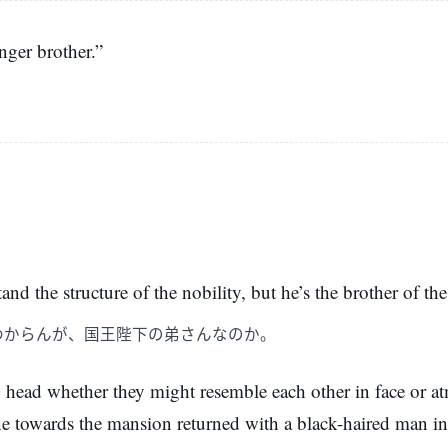
nger brother.”
tand the structure of the nobility, but he’s the brother of th
わからんが、国王陛下の弟さんなのか。
 head whether they might resemble each other in face or a
 towards the mansion returned with a black-haired man in hi