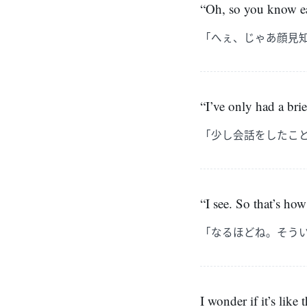
“Oh, so you know ea
「へぇ、じゃあ顔見
“I’ve only had a bri
「少し会話をしたこ
“I see. So that’s how 
「なるほどね。そう
I wonder if it’s like