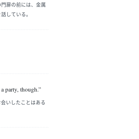
の門扉の前には、金属
を話している。
 a party, though.”
お会いしたことはある