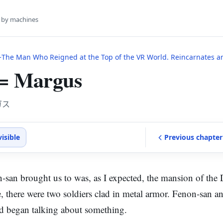
s by machines
e Man Who Reigned at the Top of the VR World. Reincarnates and Restarts From Leve
 = Margus
ガス
visible
Previous
chapter
n-san brought us to was, as I expected, the mansion of the
te, there were two soldiers clad in metal armor. Fenon-san a
d began talking about something.