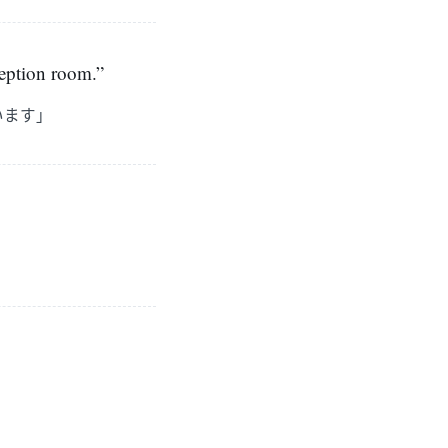
ception room.”
います」