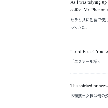
As I was tidying up
coffee, Mr. Phenon a
セラと共に朝食で使
ってきた。
“Lord Esuar! You’re 
「エスアール様っ！
The spirited princess
お転婆王女様は俺の