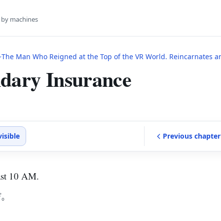
s by machines
e Man Who Reigned at the Top of the VR World. Reincarnates and Restarts From Leve
dary Insurance
visible
Previous
chapter
ast 10 AM.
ぎ。