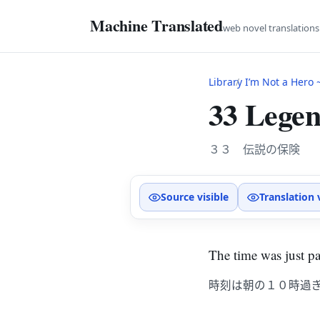
Machine Translated
web novel translation
Library
I’m Not a Hero ~Th
33 Legen
３３ 伝説の保険
Source visible
Translation 
The time was just p
時刻は朝の１０時過