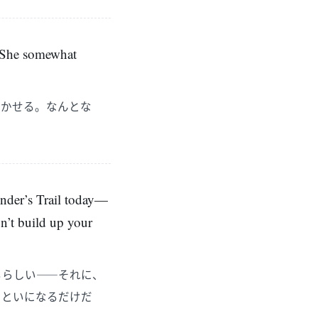
e. She somewhat
輝かせる。なんとな
under’s Trail today—
n’t build up your
るらしい――それに、
まといになるだけだ