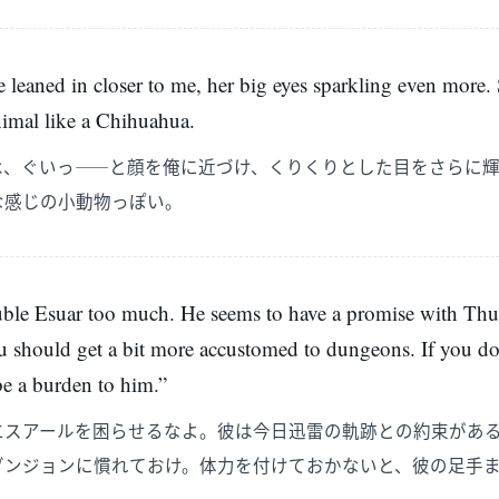
he leaned in closer to me, her big eyes sparkling even mor
nimal like a Chihuahua.
は、ぐいっ――と顔を俺に近づけ、くりくりとした目をさらに
な感じの小動物っぽい。
ouble Esuar too much. He seems to have a promise with Th
u should get a bit more accustomed to dungeons. If you do
 be a burden to him.”
エスアールを困らせるなよ。彼は今日迅雷の軌跡との約束があ
ダンジョンに慣れておけ。体力を付けておかないと、彼の足手