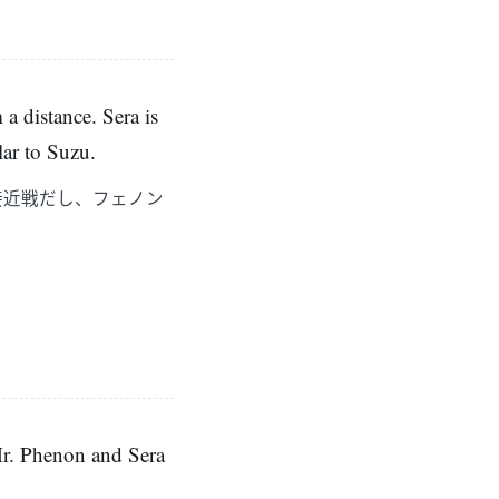
a distance. Sera is
lar to Suzu.
接近戦だし、フェノン
 Mr. Phenon and Sera