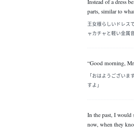
Instead of a dress be
parts, similar to wh
王女様らしいドレス
ャカチャと軽い金属
“Good morning, Mr. 
「おはようございま
すよ」
In the past, I woul
now, when they knoc