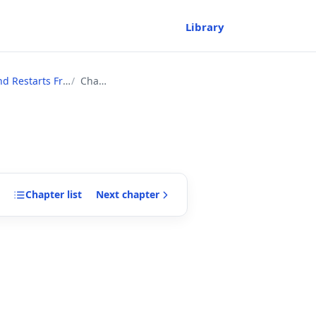
Library
l 1 as Classless~
Chapter
Chapter
list
Next
chapter