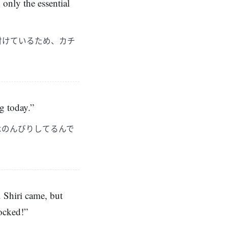
 only the essential
付けているため、カチ
g today.”
はのんびりしてるんで
 Shiri came, but
locked!”