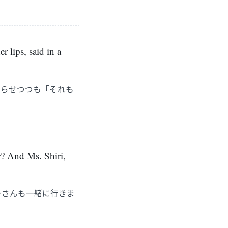
 lips, said in a
尖らせつつも「それも
er? And Ms. Shiri,
ーさんも一緒に行きま