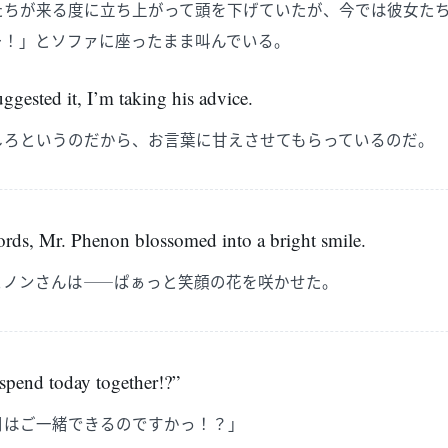
たちが来る度に立ち上がって頭を下げていたが、今では彼女た
ー！」とソファに座ったまま叫んでいる。
gested it, I’m taking his advice.
しろというのだから、お言葉に甘えさせてもらっているのだ。
ds, Mr. Phenon blossomed into a bright smile.
ェノンさんは――ぱぁっと笑顔の花を咲かせた。
pend today together!?”
日はご一緒できるのですかっ！？」