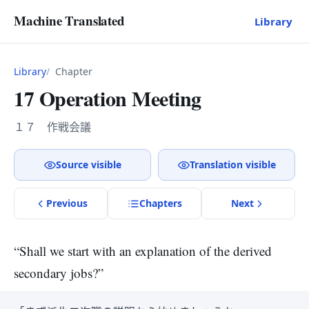
Machine Translated
Library
Library
Chapter
17 Operation Meeting
１７ 作戦会議
Source visible
Translation visible
Previous
Chapter
s
Next
“Shall we start with an explanation of the derived
secondary jobs?”